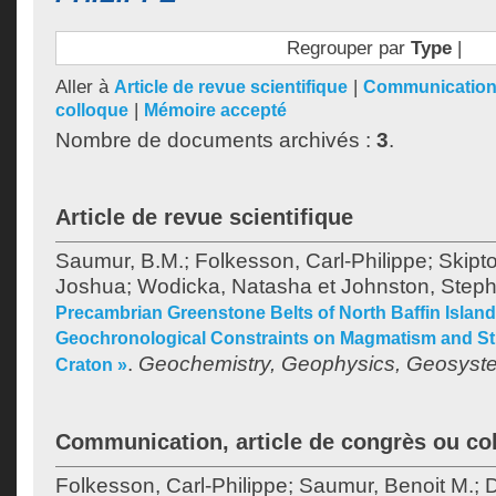
Regrouper par
Type
|
Aller à
|
Article de revue scientifique
Communication,
|
colloque
Mémoire accepté
Nombre de documents archivés :
3
.
Article de revue scientifique
Saumur, B.M.
;
Folkesson, Carl-Philippe
;
Skipt
Joshua
;
Wodicka, Natasha
et
Johnston, Step
Precambrian Greenstone Belts of North Baffin Island
Geochronological Constraints on Magmatism and Str
.
Geochemistry, Geophysics, Geosyst
Craton »
Communication, article de congrès ou co
Folkesson, Carl-Philippe
;
Saumur, Benoit M.
;
D