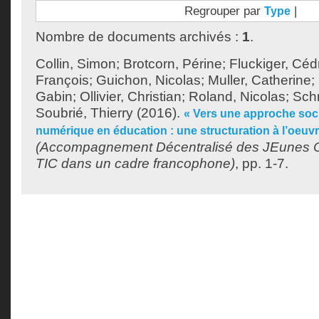
Regrouper par
|
Type
Nombre de documents archivés :
1
.
Collin, Simon
;
Brotcorn, Périne
;
Fluckiger, Céd
François
;
Guichon, Nicolas
;
Muller, Catherine
;
Gabin
;
Ollivier, Christian
;
Roland, Nicolas
;
Schn
Soubrié, Thierry
(2016).
« Vers une approche soci
numérique en éducation : une structuration à l’oeuvr
(Accompagnement Décentralisé des JEunes C
TIC dans un cadre francophone)
, pp. 1-7.