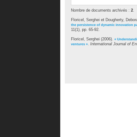
Nombre de documents archivés :
2
.
Floricel, Serghei
et
Dougherty, Debor
the persistence of dynamic innovation pa
11(1), pp. 65-92.
Floricel, Serghei
(2006).
« Understandi
.
International Journal of 
ventures »