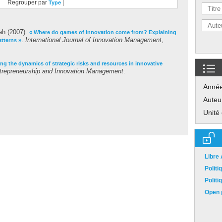
Regrouper par
|
Type
ah
(2007).
« Where do games of innovation come from? Explaining
.
International Journal of Innovation Management
,
tterns »
ng the dynamics of strategic risks and resources in innovative
Entrepreneurship and Innovation Management
.
Anné
Auteu
Unité
Libre
Polit
Polit
Open p