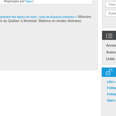
Regrouper par
|
Type
Mémoire.
 peindre des lignes de fuite ; suivi de Espaces irrésolus »
é du Québec à Montréal, Maîtrise en études littéraires.
Anné
Auteu
Unité
Libre
Polit
Polit
Open p