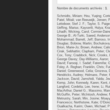
Nombre de documents archivés :
1
.
Schmidts, Miriam
;
Hou, Yuqing
;
Cort
Patel, Mitali
;
van Reeuwijk, Jeroen
;
P
Letteboer, Stef J. F.
;
Taylor, S. Paige
Ueffing, Marius
;
Kayserili, Hulya
;
Kra
Lihadh
;
Wicking, Carol
;
Cormier-Daire
George B.
;
Al-Turki, Saeed
;
Anderson
Mohammad
;
Barrett, Jeff
;
Barroso, I
Douglas
;
Bobrow, Martin
;
Bochukova,
Brion, Marie-Jo
;
Brown, Andrew
;
Cali
Cirak, Sebhattin
;
Clapham, Peter
;
Cl
Cox, Tony
;
Craddock, Nick
;
Crooks, 
George Davey
;
Day-Williams, Aaron
;
David
;
Farooqi, I. Sadaf
;
Fatemifar, 
Foley, A. Reghan
;
Franklin, Chris
;
Fu
Daniel
;
Greenwood, Celia
;
Grozeva, D
Hendricks, Audrey
;
Holmans, Peter
;
Jackson, David
;
Jamshidi, Yalda
;
Jew
Kemp, John
;
Kennedy, Karen
;
Kent, 
Langford, Cordelia
;
Lee, Irene
;
Li, Rui
MacArthur, Daniel G.
;
Massimo, Man
McGuffin, Peter
;
McIntosh, Andrew
;
Metrustry, Sarah
;
Min, Josine
;
Moayye
Francesco
;
Northstone, Kate
;
O’Dono
Oualkacha, Karim
;
Owen, Michael
;
P