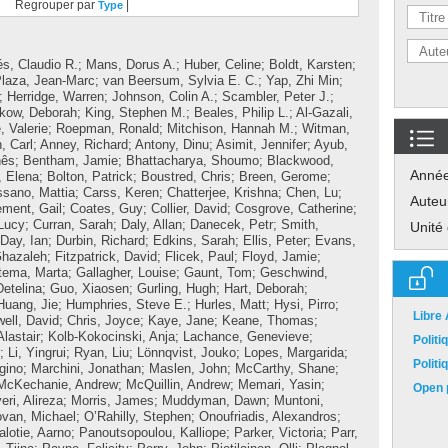
Regrouper par
|
Type
és, Claudio R.
;
Mans, Dorus A.
;
Huber, Celine
;
Boldt, Karsten
;
laza, Jean-Marc
;
van Beersum, Sylvia E. C.
;
Yap, Zhi Min
;
;
Herridge, Warren
;
Johnson, Colin A.
;
Scambler, Peter J.
;
kow, Deborah
;
King, Stephen M.
;
Beales, Philip L.
;
Al-Gazali,
, Valerie
;
Roepman, Ronald
;
Mitchison, Hannah M.
;
Witman,
, Carl
;
Anney, Richard
;
Antony, Dinu
;
Asimit, Jennifer
;
Ayub,
nês
;
Bentham, Jamie
;
Bhattacharya, Shoumo
;
Blackwood,
Anné
 Elena
;
Bolton, Patrick
;
Boustred, Chris
;
Breen, Gerome
;
ssano, Mattia
;
Carss, Keren
;
Chatterjee, Krishna
;
Chen, Lu
;
Auteu
ement, Gail
;
Coates, Guy
;
Collier, David
;
Cosgrove, Catherine
;
Lucy
;
Curran, Sarah
;
Daly, Allan
;
Danecek, Petr
;
Smith,
Unité
Day, Ian
;
Durbin, Richard
;
Edkins, Sarah
;
Ellis, Peter
;
Evans,
Ghazaleh
;
Fitzpatrick, David
;
Flicek, Paul
;
Floyd, Jamie
;
tema, Marta
;
Gallagher, Louise
;
Gaunt, Tom
;
Geschwind,
etelina
;
Guo, Xiaosen
;
Gurling, Hugh
;
Hart, Deborah
;
Huang, Jie
;
Humphries, Steve E.
;
Hurles, Matt
;
Hysi, Pirro
;
Libre
ell, David
;
Chris, Joyce
;
Kaye, Jane
;
Keane, Thomas
;
Alastair
;
Kolb-Kokocinski, Anja
;
Lachance, Genevieve
;
Polit
;
Li, Yingrui
;
Ryan, Liu
;
Lönnqvist, Jouko
;
Lopes, Margarida
;
Polit
gino
;
Marchini, Jonathan
;
Maslen, John
;
McCarthy, Shane
;
McKechanie, Andrew
;
McQuillin, Andrew
;
Memari, Yasin
;
Open p
ri, Alireza
;
Morris, James
;
Muddyman, Dawn
;
Muntoni,
van, Michael
;
O’Rahilly, Stephen
;
Onoufriadis, Alexandros
;
alotie, Aarno
;
Panoutsopoulou, Kalliope
;
Parker, Victoria
;
Parr,