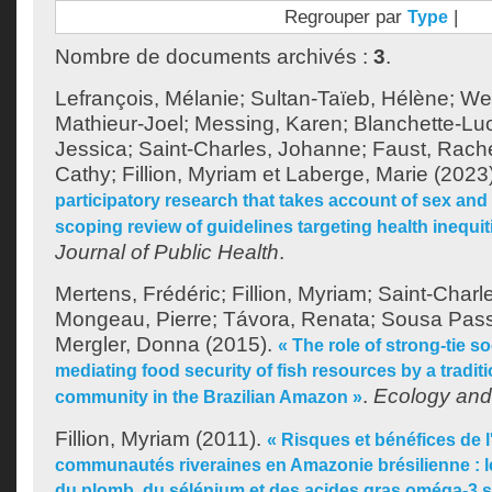
Regrouper par
|
Type
Nombre de documents archivés :
3
.
Lefrançois, Mélanie
;
Sultan-Taïeb, Hélène
;
We
Mathieur-Joel
;
Messing, Karen
;
Blanchette-Lu
Jessica
;
Saint-Charles, Johanne
;
Faust, Rach
Cathy
;
Fillion, Myriam
et
Laberge, Marie
(2023
participatory research that takes account of sex and
scoping review of guidelines targeting health inequit
Journal of Public Health
.
Mertens, Frédéric
;
Fillion, Myriam
;
Saint-Charl
Mongeau, Pierre
;
Távora, Renata
;
Sousa Pass
Mergler, Donna
(2015).
« The role of strong-tie s
mediating food security of fish resources by a traditi
.
Ecology and
community in the Brazilian Amazon »
Fillion, Myriam
(2011).
« Risques et bénéfices de l
communautés riveraines en Amazonie brésilienne : le
du plomb, du sélénium et des acides gras oméga-3 s