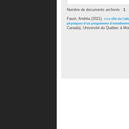
Nombre de documents archivés :
1
.
Faust, Andréa
(2021).
« Le rôle de l'al
physiques d'un programme d'entraîneme
Canada), Université du Québec à Mont