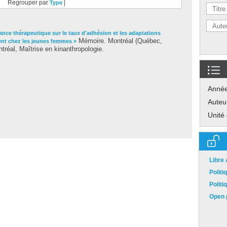
Regrouper par
|
Type
liance thérapeutique sur le taux d'adhésion et les adaptations
Mémoire. Montréal (Québec,
nt chez les jeunes femmes »
réal, Maîtrise en kinanthropologie.
Anné
Auteu
Unité
Libre
Polit
Polit
Open p