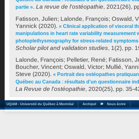
.
La revue de l'ostéopathie
, 2021(26), p
partie »
Fatisson, Julien
;
Lalonde, François
;
Oswald, V
Yannick
(2020).
« Clinical application of visceral 
manipulations in heart rate variability measurement 
photoplethysmography for stress-related symptoms: 
Scholar pilot and validation studies
, 1(2), pp. 
Lalonde, François
;
Pelletier, René
;
Fatisson, J
Boucher, Vincent
;
Oswald, Victor
;
Mullié, Yann
Steve
(2020).
« Portrait des ostéopathes pratiquan
Québec au Canada : résultats d'un questionnaire ind
La Revue de l'ostéopathie
, 2020(25), pp. 35-4
UQAM - Université du Québec à Montréal
Archipel
Nous écrire