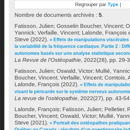
Regrouper par
|
Type
Nombre de documents archivés :
5
.
Fatisson, Julien
;
Gosselin Boucher, Vincent
;
O
Yannick
;
Verfaille, Vincent
;
Lalonde, François
Steve
(2022).
« Effets de manipulations viscérales 
la variabilité de la fréquence cardiaque. Partie 2 : Dif
autonomes basés sur une analyse statistique second
La Revue de l'Ostéopathie
, 2022(28), pp. 29-3
Fatisson, Julien
;
Oswald, Victor
;
Mullié, Yanni
Boucher, Vincent
;
Verfaille, Vincent
;
Comtois, 
Lalonde, François
(2022).
« Effets de manipulat
visant le péricarde sur le système nerveux autonome 
La revue de l'ostéopathie
, 2022(27), pp. 43-54
Lalonde, François
;
Fatisson, Julien
;
Pelletier,
Boucher, Vincent
;
Oswald, Victor
;
Mullié, Yann
Steve
(2021).
« Portrait des ostéopathes pratiquan
Québec au Canada : résultats d'un questionnaire i