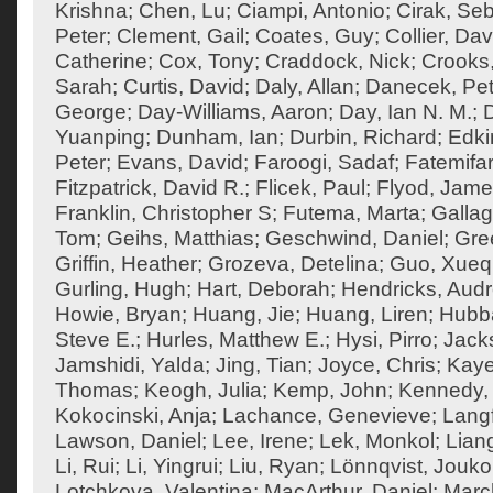
Krishna
;
Chen, Lu
;
Ciampi, Antonio
;
Cirak, Seb
Peter
;
Clement, Gail
;
Coates, Guy
;
Collier, Dav
Catherine
;
Cox, Tony
;
Craddock, Nick
;
Crooks
Sarah
;
Curtis, David
;
Daly, Allan
;
Danecek, Pet
George
;
Day-Williams, Aaron
;
Day, Ian N. M.
;
Yuanping
;
Dunham, Ian
;
Durbin, Richard
;
Edki
Peter
;
Evans, David
;
Faroogi, Sadaf
;
Fatemifa
Fitzpatrick, David R.
;
Flicek, Paul
;
Flyod, Jam
Franklin, Christopher S
;
Futema, Marta
;
Gallag
Tom
;
Geihs, Matthias
;
Geschwind, Daniel
;
Gre
Griffin, Heather
;
Grozeva, Detelina
;
Guo, Xueq
Gurling, Hugh
;
Hart, Deborah
;
Hendricks, Aud
Howie, Bryan
;
Huang, Jie
;
Huang, Liren
;
Hubba
Steve E.
;
Hurles, Matthew E.
;
Hysi, Pirro
;
Jack
Jamshidi, Yalda
;
Jing, Tian
;
Joyce, Chris
;
Kaye
Thomas
;
Keogh, Julia
;
Kemp, John
;
Kennedy,
Kokocinski, Anja
;
Lachance, Genevieve
;
Langf
Lawson, Daniel
;
Lee, Irene
;
Lek, Monkol
;
Liang
Li, Rui
;
Li, Yingrui
;
Liu, Ryan
;
Lönnqvist, Jouko
Lotchkova, Valentina
;
MacArthur, Daniel
;
Marc