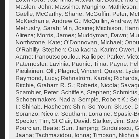
Maslen, John
;
Massimo, Mangino
;
Mathieson, 
Gaëlle
;
McCarthy, Shane
;
McGuffin, Peter
;
McI
McKechanie, Andrew G.
;
McQuillin, Andrew
;
M
Metrustry, Sarah
;
Min, Josine
;
Mitchison, Han
Alireza
;
Morris, James
;
Muddyman, Dawn
;
Mun
Northstone, Kate
;
O'Donnovan, Michael
;
Onouf
O'Rahilly, Stephen
;
Oualkacha, Karim
;
Owen, M
Aarno
;
Panoutsopoulou, Kalliope
;
Parker, Vict
Paternoster, Lavinia
;
Paunio, Tiina
;
Payne, Feli
Pietilainen, Olli
;
Plagnol, Vincent
;
Quaye, Lydi
Raymond, Lucy
;
Rehnström, Karola
;
Richards,
Ritchie, Graham R. S.
;
Roberts, Nicola
;
Savage
Scambler, Peter
;
Schiffels, Stephen
;
Schmidts,
Schoenmakers, Nadia
;
Semple, Robert K.
;
Ser
I.
;
Shihab, Hasheem
;
Shin, So-Youn
;
Skuse, D
Soranzo, Nicole
;
Southam, Lorraine
;
Spasic-Bo
Spector, Tim
;
St Clair, David
;
Stalker, Jim
;
Stev
Pourcian, Beate
;
Sun, Jianping
;
Surdulescu, G
Jaana
;
Tachmazidou, Ionna
;
Timpson, Nichol