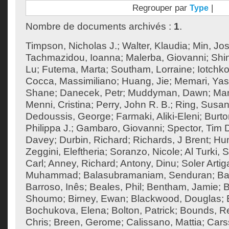
Regrouper par
|
Type
Nombre de documents archivés :
1
.
Timpson, Nicholas J.
;
Walter, Klaudia
;
Min, Jos
Tachmazidou, Ioanna
;
Malerba, Giovanni
;
Shi
Lu
;
Futema, Marta
;
Southam, Lorraine
;
Iotchko
Cocca, Massimiliano
;
Huang, Jie
;
Memari, Yas
Shane
;
Danecek, Petr
;
Muddyman, Dawn
;
Man
Menni, Cristina
;
Perry, John R. B.
;
Ring, Susan
Dedoussis, George
;
Farmaki, Aliki-Eleni
;
Burto
Philippa J.
;
Gambaro, Giovanni
;
Spector, Tim 
Davey
;
Durbin, Richard
;
Richards, J Brent
;
Hum
Zeggini, Eleftheria
;
Soranzo, Nicole
;
Al Turki,
Carl
;
Anney, Richard
;
Antony, Dinu
;
Soler Artig
Muhammad
;
Balasubramaniam, Senduran
;
Ba
Barroso, Inês
;
Beales, Phil
;
Bentham, Jamie
;
B
Shoumo
;
Birney, Ewan
;
Blackwood, Douglas
;
Bochukova, Elena
;
Bolton, Patrick
;
Bounds, R
Chris
;
Breen, Gerome
;
Calissano, Mattia
;
Cars