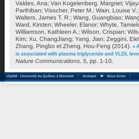
Valdes, Ana
;
Van Kogelenberg, Margriet
;
Vija
Parthiban
;
Visscher, Peter M.
;
Wain, Louise V.
Walters, James T. R.
;
Wang, Guangbiao
;
Wang
Ward, Kirsten
;
Wheeler, Elanor
;
Whyte, Tamie
Williamson, Kathleen A.
;
Wilson, Crispian
;
Wils
Kim
;
Xu, ChangJiang
;
Yang, Jian
;
Zeggini, Ele
Zhang, Pingbo
et
Zheng, Hou-Feng
(2014).
« 
is associated with plasma triglyceride and VLDL lev
Nature Communications
, 5, pp. 1-10.
UQAM - Université du Québec à Montréal
Archipel
Nous écrire