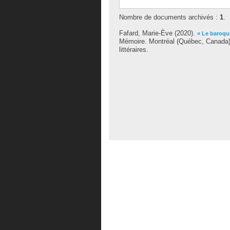
Nombre de documents archivés :
1
.
Fafard, Marie-Ève
(2020).
« Le baroque
Mémoire. Montréal (Québec, Canada),
littéraires.