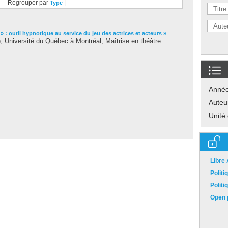
Regrouper par
|
Type
» : outil hypnotique au service du jeu des actrices et acteurs »
 Université du Québec à Montréal, Maîtrise en théâtre.
Anné
Auteu
Unité
Libre
Polit
Polit
Open p