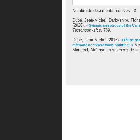
Nombre de documents archivés :
2
.
Dubé, Jean-Michel
;
Darbyshire, Fion
(2020).
« Seismic anisotropy of the Cana
Tectonophysics
, 789.
Dubé, Jean-Michel
(2016).
« Étude des
Mém
méthode de "Shear Wave Splitting" »
Montréal, Maîtrise en sciences de la 