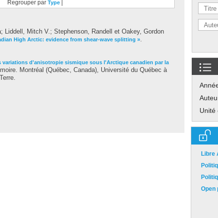
Regrouper par
|
Type
a
;
Liddell, Mitch V.
;
Stephenson, Randell
et
Oakey, Gordon
.
dian High Arctic: evidence from shear-wave splitting »
 variations d'anisotropie sismique sous l'Arctique canadien par la
oire. Montréal (Québec, Canada), Université du Québec à
Terre.
Anné
Auteu
Unité
Libre
Polit
Polit
Open p