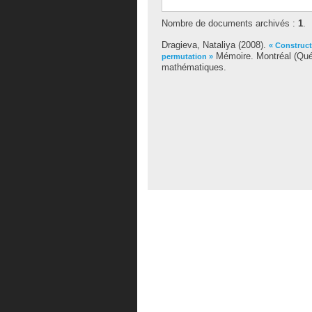
Nombre de documents archivés :
1
.
Dragieva, Nataliya
(2008).
« Construct
Mémoire. Montréal (Québ
permutation »
mathématiques.