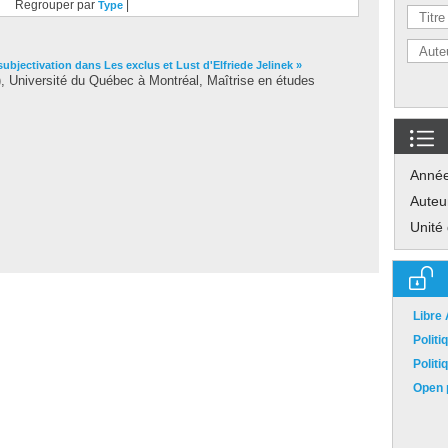
Regrouper par
|
Type
subjectivation dans Les exclus et Lust d'Elfriede Jelinek »
 Université du Québec à Montréal, Maîtrise en études
Anné
Auteu
Unité
Libre
Polit
Polit
Open p