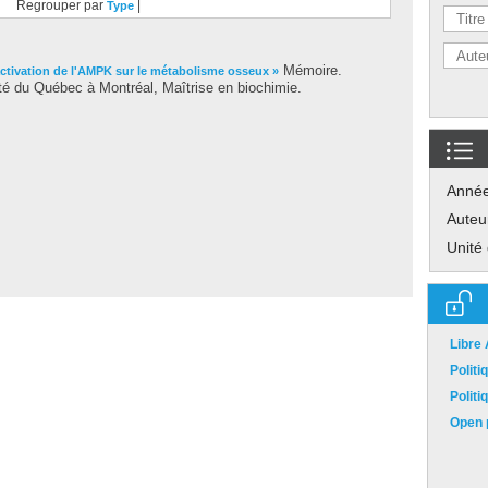
Regrouper par
|
Type
Mémoire.
'activation de l'AMPK sur le métabolisme osseux »
té du Québec à Montréal, Maîtrise en biochimie.
Anné
Auteu
Unité
Libre
Polit
Polit
Open p