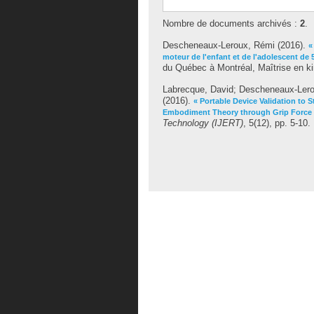
Nombre de documents archivés :
2
.
Descheneaux-Leroux, Rémi
(2016).
«
moteur de l'enfant et de l'adolescent de 
du Québec à Montréal, Maîtrise en ki
Labrecque, David
;
Descheneaux-Lero
(2016).
« Portable Device Validation to 
Embodiment Theory through Grip Force 
Technology (IJERT)
, 5(12), pp. 5-10.