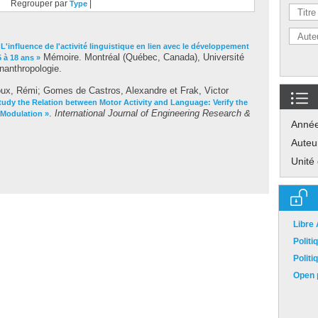
Regrouper par
|
Type
 L'influence de l'activité linguistique en lien avec le développement
Mémoire. Montréal (Québec, Canada), Université
5 à 18 ans »
nanthropologie.
ux, Rémi
;
Gomes de Castros, Alexandre
et
Frak, Victor
Study the Relation between Motor Activity and Language: Verify the
.
International Journal of Engineering Research &
Modulation »
Anné
Auteu
Unité
Libre
Polit
Polit
Open p