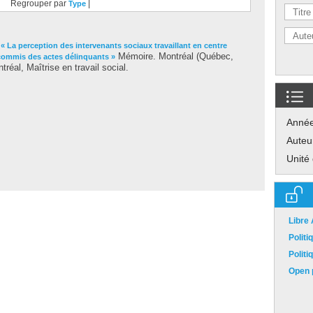
Regrouper par
|
Type
.
« La perception des intervenants sociaux travaillant en centre
Mémoire. Montréal (Québec,
commis des actes délinquants »
éal, Maîtrise en travail social.
Anné
Auteu
Unité
Libre
Polit
Polit
Open p