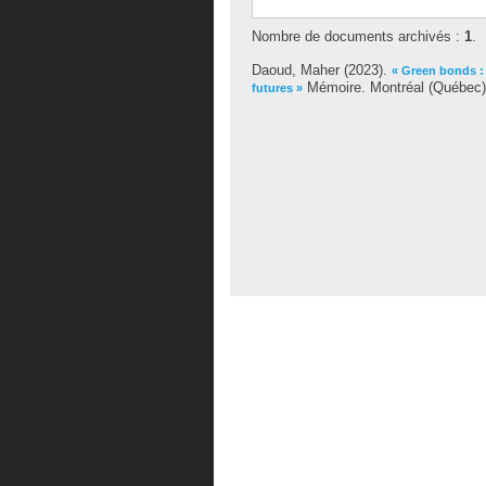
Nombre de documents archivés :
1
.
Daoud, Maher
(2023).
« Green bonds : 
Mémoire. Montréal (Québec),
futures »