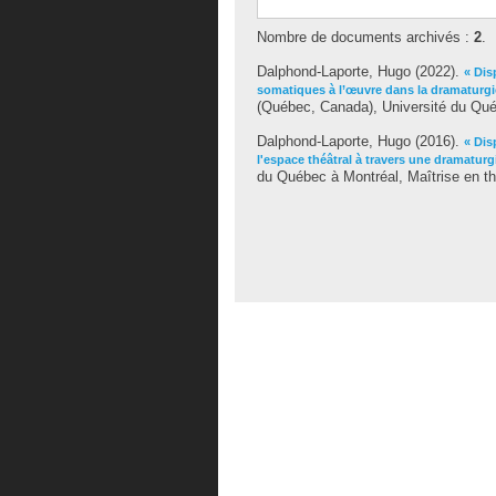
Nombre de documents archivés :
2
.
Dalphond-Laporte, Hugo
(2022).
« Dis
somatiques à l’œuvre dans la dramaturgi
(Québec, Canada), Université du Québ
Dalphond-Laporte, Hugo
(2016).
« Dis
l'espace théâtral à travers une dramaturgi
du Québec à Montréal, Maîtrise en th