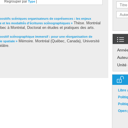
Regrouper par
|
Type
positifs scéniques organisateurs de coprésences : les enjeux
Thèse. Montréal
e et les modalités d'écritures scénographiques »
ec à Montréal, Doctorat en études et pratiques des arts.
positif scénographique immersif : pour une réorganisation de
Mémoire. Montréal (Québec, Canada), Université
e spatiale »
éâtre.
Anné
Auteu
Unité
Libre
Polit
Polit
Open p