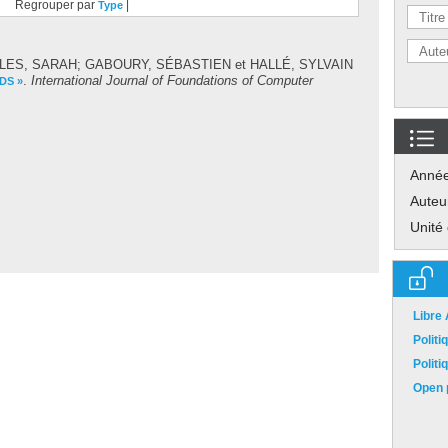
Regrouper par
|
Type
LES, SARAH
;
GABOURY, SÉBASTIEN
et
HALLÉ, SYLVAIN
.
International Journal of Foundations of Computer
DS »
Anné
Auteu
Unité
Libre
Polit
Polit
Open p