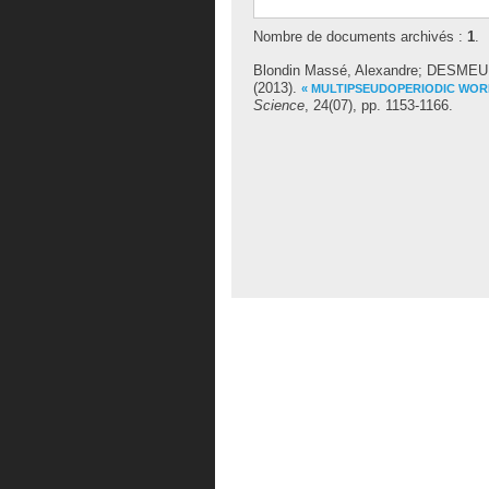
Nombre de documents archivés :
1
.
Blondin Massé, Alexandre
;
DESMEU
(2013).
« MULTIPSEUDOPERIODIC WOR
Science
, 24(07), pp. 1153-1166.