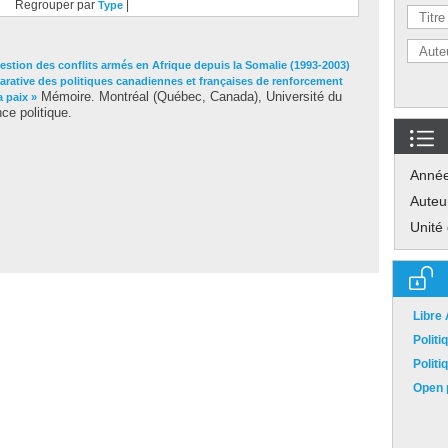
Regrouper par
|
Type
estion des conflits armés en Afrique depuis la Somalie (1993-2003)
arative des politiques canadiennes et françaises de renforcement
Mémoire. Montréal (Québec, Canada), Université du
a paix »
ce politique.
Anné
Auteu
Unité
Libre
Polit
Polit
Open p