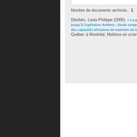
Nombre de documents archivés :
1
.
Désilets, Louis-Philippe
(2006).
« La g
jusqu'à l'opération Artémis : étude comp
des capacités africaines de maintien de l
Québec à Montréal, Maîtrise en scien