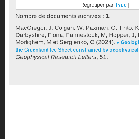
Regrouper par
|
Type
Nombre de documents archivés :
1
.
MacGregor, J
;
Colgan, W
;
Paxman, G
;
Tinto, K
Darbyshire, Fiona
;
Fahnestock, M
;
Hopper, J
;
Morlighem, M
et
Sergienko, O
(2024).
« Geolog
the Greenland Ice Sheet constrained by geophysical
Geophysical Research Letters
, 51.