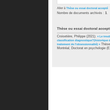
Aller à
Thèse ou essai doctoral accepté
Nombre de documents archivés :
1
.
Thèse ou essai doctoral accept
Croisetière, Philippe
(2021).
« Le trou
classification diagnostique?(historique d
Thèse.
traitement de l'obsessionnalité) »
Montréal, Doctorat en psychologie (Es