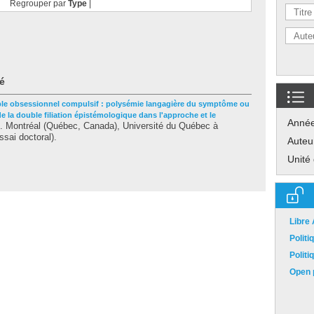
Regrouper par
Type
|
é
ble obsessionnel compulsif : polysémie langagière du symptôme ou
e la double filiation épistémologique dans l'approche et le
Anné
 Montréal (Québec, Canada), Université du Québec à
sai doctoral).
Auteu
Unité
Libre
Polit
Polit
Open p