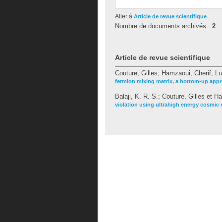
Aller à
Article de revue scientifique
Nombre de documents archivés :
2
.
Article de revue scientifique
Couture, Gilles
;
Hamzaoui, Cherif
;
Lu
fermion mixing matrix, a bottom-up app
Balaji, K. R. S.
;
Couture, Gilles
et
Ha
violation using ultrahigh energy cosmic r