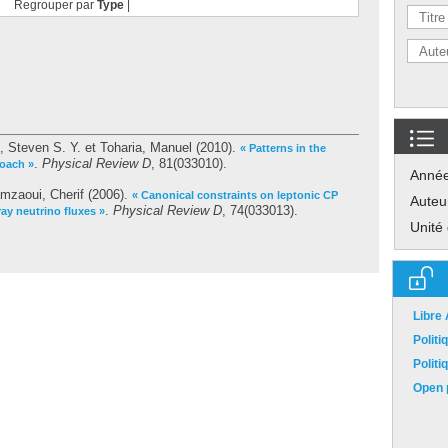
Regrouper par
Type
|
, Steven S. Y.
et
Toharia, Manuel
(2010).
« Patterns in the
.
Physical Review D
, 81(033010).
roach »
Anné
mzaoui, Cherif
(2006).
« Canonical constraints on leptonic CP
Auteu
.
Physical Review D
, 74(033013).
ay neutrino fluxes »
Unité
Libre
Polit
Polit
Open p