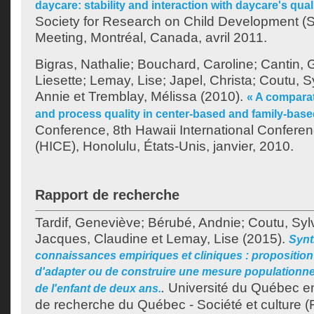
daycare: stability and interaction with daycare's quali
Society for Research on Child Development (
Meeting, Montréal, Canada, avril 2011.
Bigras, Nathalie
;
Bouchard, Caroline
;
Cantin, G
Liesette
;
Lemay, Lise
;
Japel, Christa
;
Coutu, S
Annie
et
Tremblay, Mélissa
(2010).
« A comparat
and process quality in center-based and family-based
Conference, 8th Hawaii International Confere
(HICE), Honolulu, États-Unis, janvier, 2010.
Rapport de recherche
Tardif, Geneviève
;
Bérubé, Andnie
;
Coutu, Syl
Jacques, Claudine
et
Lemay, Lise
(2015).
Synt
connaissances empiriques et cliniques : proposition 
d'adapter ou de construire une mesure populationn
.
Université du Québec e
de l'enfant de deux ans.
de recherche du Québec - Société et culture