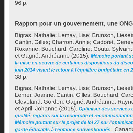
96 p.
Rapport pour un gouvernement, une ONG
Bigras, Nathalie
;
Lemay, Lise
;
Brunson, Lieset
Cantin, Gilles
;
Charron, Annie
;
Cadoret, Genev
Roxanne
;
Bouchard, Caroline
;
Coutu, Sylvain
et
Gagné, Andréanne
(2015).
Mémoire portant sur
la mise en oeuvre de certaines dispositions du disco
juin 2014 visant le retour à l'équilibre budgétaire en 
38 p.
Bigras, Nathalie
;
Lemay, Lise
;
Brunson, Lieset
Lehrer, Joanne
;
Cantin, Gilles
;
Bouchard, Caro
Cleveland, Gordon
;
Gagné, Andréanne
;
Rayne
et
April, Johanne
(2015).
Optimiser des services 
qualité: regards sur la recherche et recommandations
Mémoire portant sur le projet de loi 27 sur l'optimisa
.
Canada
garde éducatifs à l'enfance subventionnés.