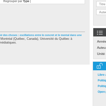
Regrouper par
Type
|
oir des choses : oscillations entre le concret et le mental dans une
Montréal (Québec, Canada), Université du Québec à
Anné
 médiatiques.
Auteu
Unité
Libre
Polit
Polit
Open p