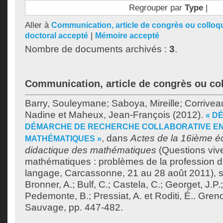
Regrouper par
Type
|
Aller à
Communication, article de congrès ou colloq
|
doctoral accepté
Mémoire accepté
Nombre de documents archivés :
3
.
Communication, article de congrès ou co
Barry, Souleymane
;
Saboya, Mireille
;
Corrivea
Nadine
et
Maheux, Jean-François
(2012).
« D
DÉMARCHE DE RECHERCHE COLLABORATIVE EN
, dans
Actes de la 16ième éc
MATHÉMATIQUES »
didactique des mathématiques
(Questions viv
mathématiques : problèmes de la profession d’
langage, Carcassonne, 21 au 28 août 2011), so
Bronner, A.
;
Bulf, C.
;
Castela, C.
;
Georget, J.P.
Pedemonte, B.
;
Pressiat, A.
et
Roditi, É.
. Gren
Sauvage, pp. 447-482.