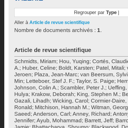
Regrouper par
Type
|
Aller à
Article de revue scientifique
Nombre de documents archivés :
1
.
Article de revue scientifique
Schmidts, Miriam
;
Hou, Yuqing
;
Cortés, Claudi
A.
;
Huber, Celine
;
Boldt, Karsten
;
Patel, Mitali
;
Jeroen
;
Plaza, Jean-Marc
;
van Beersum, Sylvi
Min
;
Letteboer, Stef J. F.
;
Taylor, S. Paige
;
Herr
Johnson, Colin A.
;
Scambler, Peter J.
;
Ueffing,
Hulya
;
Krakow, Deborah
;
King, Stephen M.
;
Be
Gazali, Lihadh
;
Wicking, Carol
;
Cormier-Daire, 
Ronald
;
Mitchison, Hannah M.
;
Witman, Georg
Saeed
;
Anderson, Carl
;
Anney, Richard
;
Anton
Jennifer
;
Ayub, Mohammad
;
Barrett, Jeff
;
Barr
Jamie
;
Bhattacharya, Shoumo
;
Blackwood, Do