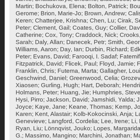
Martin
;
Bochukova, Elena
;
Bolton, Patrick
;
Bou
Gerome
;
Brion, Marie-Jo
;
Brown, Andrew
;
Cali
Keren
;
Chatterjee, Krishna
;
Chen, Lu
;
Cirak, S
Peter
;
Clement, Gail
;
Coates, Guy
;
Collier, Dav
Catherine
;
Cox, Tony
;
Craddock, Nick
;
Crooks
Sarah
;
Daly, Allan
;
Danecek, Petr
;
Smith, Geo
Williams, Aaron
;
Day, Ian
;
Durbin, Richard
;
Edk
Peter
;
Evans, David
;
Farooqi, I. Sadaf
;
Fatemif
Fitzpatrick, David
;
Flicek, Paul
;
Floyd, Jamie
;
F
Franklin, Chris
;
Futema, Marta
;
Gallagher, Lou
Geschwind, Daniel
;
Greenwood, Celia
;
Grozev
Xiaosen
;
Gurling, Hugh
;
Hart, Deborah
;
Hendri
Holmans, Peter
;
Huang, Jie
;
Humphries, Steve
Hysi, Pirro
;
Jackson, David
;
Jamshidi, Yalda
;
J
Joyce
;
Kaye, Jane
;
Keane, Thomas
;
Kemp, J
Karen
;
Kent, Alastair
;
Kolb-Kokocinski, Anja
;
L
Genevieve
;
Langford, Cordelia
;
Lee, Irene
;
Li,
Ryan, Liu
;
Lönnqvist, Jouko
;
Lopes, Margarid
G.
;
Massimo, Mangino
;
Marchini, Jonathan
;
Ma