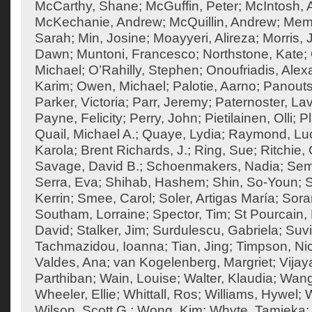
McCarthy, Shane
;
McGuffin, Peter
;
McIntosh,
McKechanie, Andrew
;
McQuillin, Andrew
;
Mema
Sarah
;
Min, Josine
;
Moayyeri, Alireza
;
Morris,
Dawn
;
Muntoni, Francesco
;
Northstone, Kate
;
Michael
;
O’Rahilly, Stephen
;
Onoufriadis, Ale
Karim
;
Owen, Michael
;
Palotie, Aarno
;
Panouts
Parker, Victoria
;
Parr, Jeremy
;
Paternoster, Lav
Payne, Felicity
;
Perry, John
;
Pietilainen, Olli
;
Pl
Quail, Michael A.
;
Quaye, Lydia
;
Raymond, Lu
Karola
;
Brent Richards, J.
;
Ring, Sue
;
Ritchie
Savage, David B.
;
Schoenmakers, Nadia
;
Sem
Serra, Eva
;
Shihab, Hashem
;
Shin, So-Youn
;
S
Kerrin
;
Smee, Carol
;
Soler, Artigas María
;
Sora
Southam, Lorraine
;
Spector, Tim
;
St Pourcain,
David
;
Stalker, Jim
;
Surdulescu, Gabriela
;
Suvi
Tachmazidou, Ioanna
;
Tian, Jing
;
Timpson, Ni
Valdes, Ana
;
van Kogelenberg, Margriet
;
Vija
Parthiban
;
Wain, Louise
;
Walter, Klaudia
;
Wang
Wheeler, Ellie
;
Whittall, Ros
;
Williams, Hywel
;
W
Wilson, Scott G.
;
Wong, Kim
;
Whyte, Tamieka