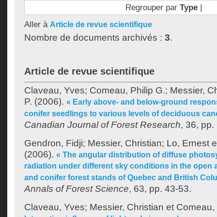
Regrouper par
Type
|
Aller à
Article de revue scientifique
Nombre de documents archivés :
3
.
Article de revue scientifique
Claveau, Yves
;
Comeau, Philip G.
;
Messier, Ch
P.
(2006).
« Early above- and below-ground respon
conifer seedlings to various levels of deciduous ca
Canadian Journal of Forest Research
, 36, pp
Gendron, Fidji
;
Messier, Christian
;
Lo, Ernest
e
(2006).
« The angular distribution of diffuse photosy
radiation under different sky conditions in the open
and conifer forest stands of Quebec and British Co
Annals of Forest Science
, 63, pp. 43-53.
Claveau, Yves
;
Messier, Christian
et
Comeau, P