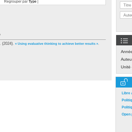
Regrouper par
Type
|
e
.
(2024).
.
« Using evaluative thinking to achieve better results »
Anné
Auteu
Unité
Libre
Polit
Polit
Open p