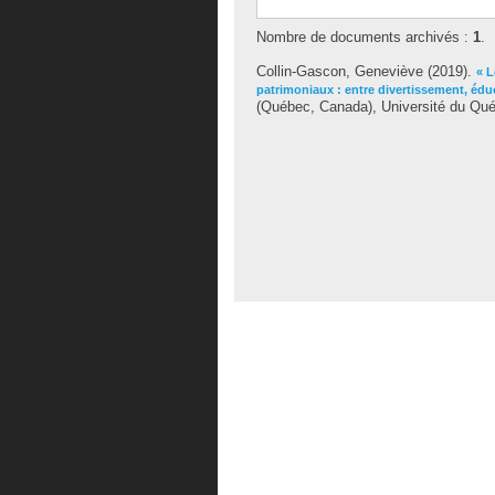
Nombre de documents archivés :
1
.
Collin-Gascon, Geneviève
(2019).
« L
patrimoniaux : entre divertissement, édu
(Québec, Canada), Université du Qué