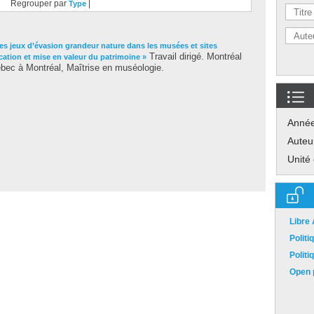
Regrouper par
|
Type
es jeux d’évasion grandeur nature dans les musées et sites
Travail dirigé. Montréal
cation et mise en valeur du patrimoine »
bec à Montréal, Maîtrise en muséologie.
Anné
Auteu
Unité
Libre
Polit
Polit
Open p