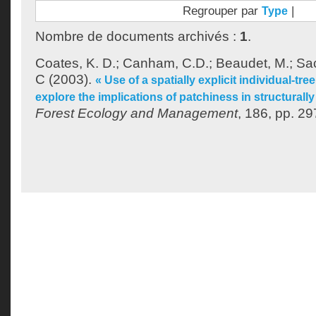
Regrouper par
|
Type
Nombre de documents archivés :
1
.
Coates, K. D.
;
Canham, C.D.
;
Beaudet, M.
;
Sac
C
(2003).
« Use of a spatially explicit individual-t
explore the implications of patchiness in structurall
Forest Ecology and Management
, 186, pp. 29