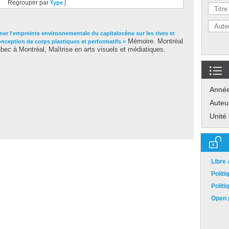
Regrouper par
|
Type
rner l'empreinte environnementale du capitalocène sur les rives et
Mémoire. Montréal
onception de corps plastiques et performatifs »
ec à Montréal, Maîtrise en arts visuels et médiatiques.
Anné
Auteu
Unité
Libre
Polit
Polit
Open p