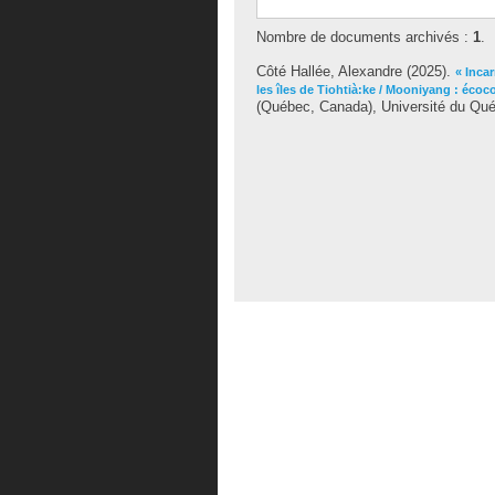
Nombre de documents archivés :
1
.
Côté Hallée, Alexandre
(2025).
« Inca
les îles de Tiohtià:ke / Mooniyang : écoc
(Québec, Canada), Université du Québ