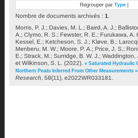
Regrouper par
|
Type
Nombre de documents archivés :
1
.
Morris, P. J.
;
Davies, M. L.
;
Baird, A. J.
;
Ballisto
A.
;
Clymo, R. S.
;
Fewster, R. E.
;
Furukawa, A. 
Kessel, E.
;
Ketcheson, S. J.
;
Kløve, B.
;
Larocq
Menberu, M. W.
;
Moore, P. A.
;
Price, J. S.
;
Ronk
E.
;
Strack, M.
;
Surridge, B. W. J.
;
Waddington, 
et
Wilkinson, S. L.
(2022).
« Saturated Hydraulic 
Northern Peats Inferred From Other Measurements »
Research
, 58(11), e2022WR033181.