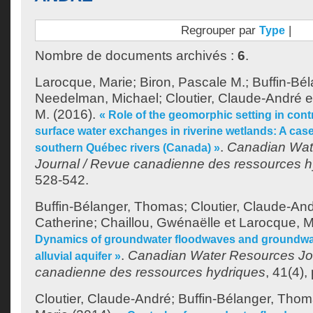
Regrouper par
|
Type
Nombre de documents archivés :
6
.
Larocque, Marie
;
Biron, Pascale M.
;
Buffin-Bé
Needelman, Michael
;
Cloutier, Claude-André
e
M.
(2016).
« Role of the geomorphic setting in con
surface water exchanges in riverine wetlands: A cas
.
Canadian Wat
southern Québec rivers (Canada) »
Journal / Revue canadienne des ressources h
528-542.
Buffin-Bélanger, Thomas
;
Cloutier, Claude-An
Catherine
;
Chaillou, Gwénaëlle
et
Larocque, M
Dynamics of groundwater floodwaves and groundwate
.
Canadian Water Resources Jo
alluvial aquifer »
canadienne des ressources hydriques
, 41(4),
Cloutier, Claude-André
;
Buffin-Bélanger, Tho