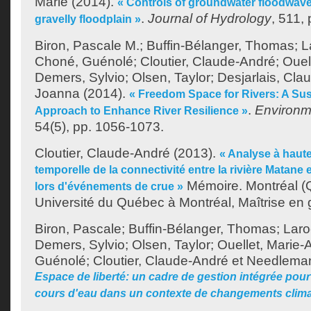
Marie
(2014).
« Controls of groundwater floodwave
.
Journal of Hydrology
, 511,
gravelly floodplain »
Biron, Pascale M.
;
Buffin-Bélanger, Thomas
;
L
Choné, Guénolé
;
Cloutier, Claude-André
;
Ouel
Demers, Sylvio
;
Olsen, Taylor
;
Desjarlais, Cla
Joanna
(2014).
« Freedom Space for Rivers: A S
.
Environm
Approach to Enhance River Resilience »
54(5), pp. 1056-1073.
Cloutier, Claude-André
(2013).
« Analyse à haute
temporelle de la connectivité entre la rivière Matane e
Mémoire. Montréal (
lors d'événements de crue »
Université du Québec à Montréal, Maîtrise en
Biron, Pascale
;
Buffin-Bélanger, Thomas
;
Laro
Demers, Sylvio
;
Olsen, Taylor
;
Ouellet, Marie-
Guénolé
;
Cloutier, Claude-André
et
Needleman
Espace de liberté: un cadre de gestion intégrée pour
cours d'eau dans un contexte de changements clim