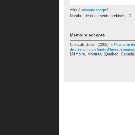
Aller à
Mémoire accepté
Nombre de documents archivés :
1
.
Mémoire accepté
Clericali, Julien
(2009).
« Finance et dé
de création d'un fonds d'investissement
Mémoire. Montréal (Québec, Canada),