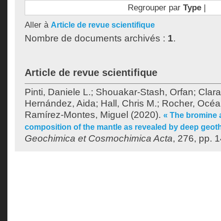
Regrouper par
Type
|
Aller à
Article de revue scientifique
Nombre de documents archivés :
1
.
Article de revue scientifique
Pinti, Daniele L.
;
Shouakar-Stash, Orfan
;
Clara
Hernández, Aida
;
Hall, Chris M.
;
Rocher, Océ
Ramírez-Montes, Miguel
(2020).
« The bromine a
composition of the mantle as revealed by deep geoth
Geochimica et Cosmochimica Acta
, 276, pp. 