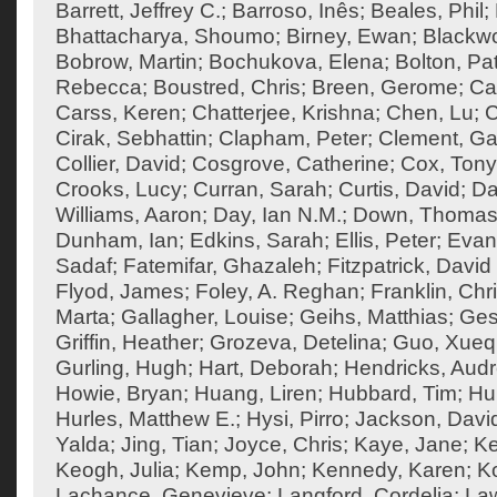
Barrett, Jeffrey C.
;
Barroso, Inês
;
Beales, Phil
;
Bhattacharya, Shoumo
;
Birney, Ewan
;
Blackw
Bobrow, Martin
;
Bochukova, Elena
;
Bolton, Pat
Rebecca
;
Boustred, Chris
;
Breen, Gerome
;
Ca
Carss, Keren
;
Chatterjee, Krishna
;
Chen, Lu
;
C
Cirak, Sebhattin
;
Clapham, Peter
;
Clement, Ga
Collier, David
;
Cosgrove, Catherine
;
Cox, Tony
Crooks, Lucy
;
Curran, Sarah
;
Curtis, David
;
Da
Williams, Aaron
;
Day, Ian N.M.
;
Down, Thoma
Dunham, Ian
;
Edkins, Sarah
;
Ellis, Peter
;
Evan
Sadaf
;
Fatemifar, Ghazaleh
;
Fitzpatrick, David
Flyod, James
;
Foley, A. Reghan
;
Franklin, Chr
Marta
;
Gallagher, Louise
;
Geihs, Matthias
;
Ges
Griffin, Heather
;
Grozeva, Detelina
;
Guo, Xueq
Gurling, Hugh
;
Hart, Deborah
;
Hendricks, Aud
Howie, Bryan
;
Huang, Liren
;
Hubbard, Tim
;
Hu
Hurles, Matthew E.
;
Hysi, Pirro
;
Jackson, Davi
Yalda
;
Jing, Tian
;
Joyce, Chris
;
Kaye, Jane
;
K
Keogh, Julia
;
Kemp, John
;
Kennedy, Karen
;
Ko
Lachance, Genevieve
;
Langford, Cordelia
;
Law