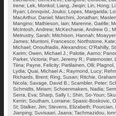
Irene
;
Lek, Monkol
;
Liang, Jieqin
;
Lin, Hong
;
Li
Ryan
;
Lönnqvist, Jouko
;
Lopes, Margarida
;
Lo
MacArthur, Daniel
;
Marchini, Jonathan
;
Maslen
Mangino
;
Mathieson, Iain
;
Marenne, Gaëlle
;
Mc
McIntosh, Andrew
;
McKechanie, Andrew G.
;
M
Metrustry, Sarah
;
Mitchison, Hannah
;
Moayyeri
James
;
Muntoni, Francesco
;
Northstone, Kate
Michael
;
Onoufriadis, Alexandros
;
O'Rahilly, 
Karim
;
Owen, Michael J.
;
Palotie, Aarno
;
Panou
Parker, Victoria
;
Parr, Jeremy R.
;
Paternoster, 
Tiina
;
Payne, Felicity
;
Pietilainen, Olli
;
Plagnol,
Lydia
;
Quai, Michael A.
;
Raymond, Lucy
;
Rehn
Richards, Brent
;
Ring, Susan
;
Ritchie, Graham
Nicola
;
Savage, David B.
;
Scambler, Peter
;
Sch
Schmidts, Miriam
;
Schoenmakers, Nadia
;
Semp
Serra, Eva
;
Sharp, Sally I.
;
Shin, So-Youn
;
Sku
Kerrin
;
Southam, Lorraine
;
Spasic-Boskovic, O
St
;
Stalker, Jim
;
Stevens, Elizabeth
;
Pourcian, 
Jianping
;
Suvisaari, Jaana
;
Tachmazidou, Ion