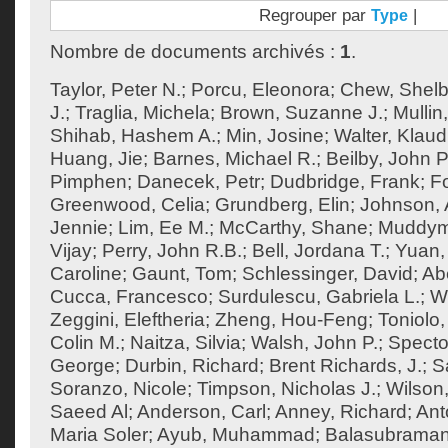
Regrouper par
|
Type
Nombre de documents archivés :
1
.
Taylor, Peter N.
;
Porcu, Eleonora
;
Chew, Shel
J.
;
Traglia, Michela
;
Brown, Suzanne J.
;
Mullin
Shihab, Hashem A.
;
Min, Josine
;
Walter, Klaud
Huang, Jie
;
Barnes, Michael R.
;
Beilby, John P
Pimphen
;
Danecek, Petr
;
Dudbridge, Frank
;
F
Greenwood, Celia
;
Grundberg, Elin
;
Johnson, 
Jennie
;
Lim, Ee M.
;
McCarthy, Shane
;
Muddym
Vijay
;
Perry, John R.B.
;
Bell, Jordana T.
;
Yuan,
Caroline
;
Gaunt, Tom
;
Schlessinger, David
;
Ab
Cucca, Francesco
;
Surdulescu, Gabriela L.
;
Wo
Zeggini, Eleftheria
;
Zheng, Hou-Feng
;
Toniolo,
Colin M.
;
Naitza, Silvia
;
Walsh, John P.
;
Specto
George
;
Durbin, Richard
;
Brent Richards, J.
;
S
Soranzo, Nicole
;
Timpson, Nicholas J.
;
Wilson,
Saeed Al
;
Anderson, Carl
;
Anney, Richard
;
Ant
Maria Soler
;
Ayub, Muhammad
;
Balasubraman