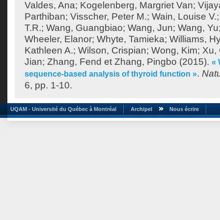
Valdes, Ana
;
Kogelenberg, Margriet Van
;
Vija
Parthiban
;
Visscher, Peter M.
;
Wain, Louise V.
T.R.
;
Wang, Guangbiao
;
Wang, Jun
;
Wang, Yu
Wheeler, Elanor
;
Whyte, Tamieka
;
Williams, H
Kathleen A.
;
Wilson, Crispian
;
Wong, Kim
;
Xu,
Jian
;
Zhang, Fend
et
Zhang, Pingbo
(2015).
«
.
Nat
sequence-based analysis of thyroid function »
6, pp. 1-10.
UQAM - Université du Québec à Montréal
Archipel
Nous écrire