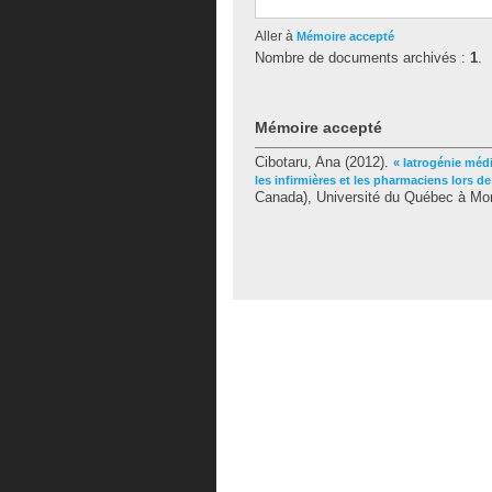
Aller à
Mémoire accepté
Nombre de documents archivés :
1
.
Mémoire accepté
Cibotaru, Ana
(2012).
« Iatrogénie médi
les infirmières et les pharmaciens lors 
Canada), Université du Québec à Mont