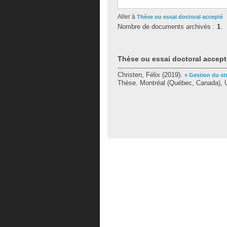
Aller à
Thèse ou essai doctoral accepté
Nombre de documents archivés :
1
.
Thèse ou essai doctoral accept
Christen, Félix
(2019).
« Gestion du st
Thèse. Montréal (Québec, Canada), Un