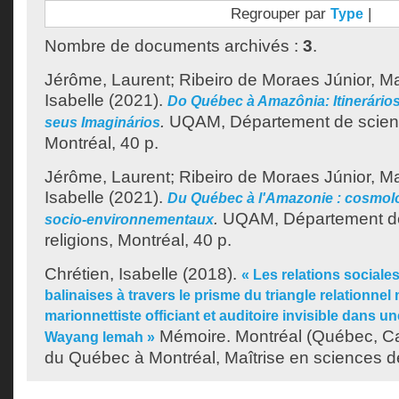
Regrouper par
|
Type
Nombre de documents archivés :
3
.
Jérôme, Laurent
;
Ribeiro de Moraes Júnior, M
Isabelle
(2021).
Do Québec à Amazônia: Itinerário
.
UQAM, Département de science
seus Imaginários
Montréal, 40 p.
Jérôme, Laurent
;
Ribeiro de Moraes Júnior, M
Isabelle
(2021).
Du Québec à l'Amazonie : cosmolog
.
UQAM, Département de
socio-environnementaux
religions, Montréal, 40 p.
Chrétien, Isabelle
(2018).
« Les relations sociale
balinaises à travers le prisme du triangle relationnel
marionnettiste officiant et auditoire invisible dans un
Mémoire. Montréal (Québec, Ca
Wayang lemah »
du Québec à Montréal, Maîtrise en sciences de