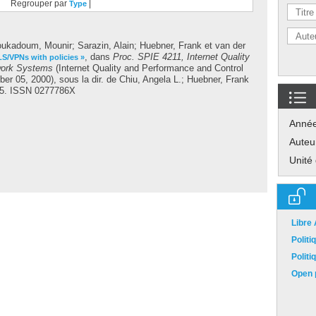
Regrouper par
|
Type
ukadoum, Mounir
;
Sarazin, Alain
;
Huebner, Frank
et
van der
, dans
Proc. SPIE 4211, Internet Quality
S/VPNs with policies »
work Systems
(Internet Quality and Performance and Control
r 05, 2000), sous la dir. de
Chiu, Angela L.
;
Huebner, Frank
15. ISSN 0277786X
Anné
Auteu
Unité
Libre
Polit
Polit
Open p