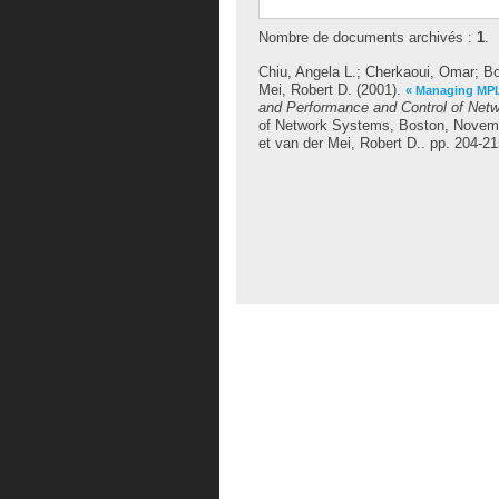
Nombre de documents archivés :
1
.
Chiu, Angela L.
;
Cherkaoui, Omar
;
Bo
Mei, Robert D.
(2001).
« Managing MPL
and Performance and Control of Net
of Network Systems, Boston, Novembe
et
van der Mei, Robert D.
. pp. 204-2