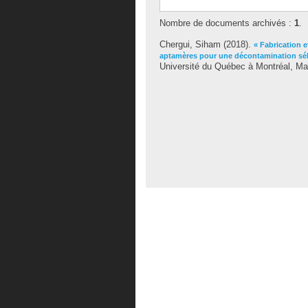
Nombre de documents archivés :
1
.
Chergui, Siham
(2018).
« Fabrication 
aptamères pour une décontamination sél
Université du Québec à Montréal, Maî