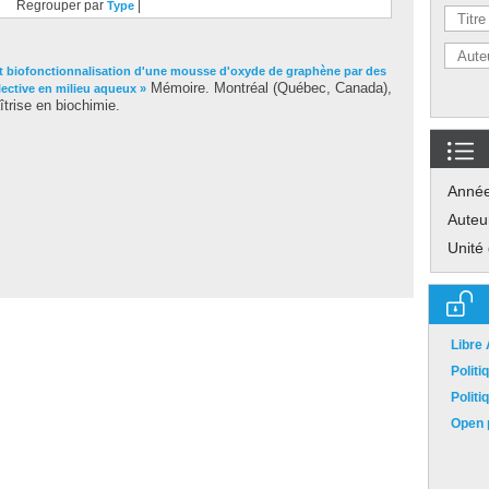
Regrouper par
|
Type
et biofonctionnalisation d'une mousse d'oxyde de graphène par des
Mémoire. Montréal (Québec, Canada),
ective en milieu aqueux »
trise en biochimie.
Anné
Auteu
Unité
Libre
Polit
Polit
Open p