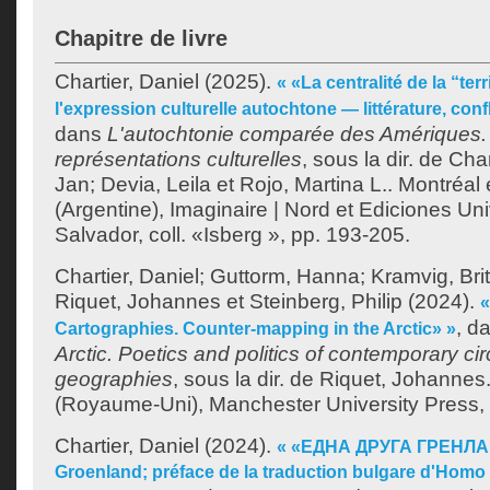
Chapitre de livre
Chartier, Daniel
(2025).
« «La centralité de la “terr
l'expression culturelle autochtone — littérature, confl
dans
L'autochtonie comparée des Amériques. 
représentations culturelles
, sous la dir. de
Char
Jan
;
Devia, Leila
et
Rojo, Martina L.
. Montréal
(Argentine), Imaginaire | Nord et Ediciones Un
Salvador, coll. «Isberg », pp. 193-205.
Chartier, Daniel
;
Guttorm, Hanna
;
Kramvig, Brit
Riquet, Johannes
et
Steinberg, Philip
(2024).
«
, d
Cartographies. Counter-mapping in the Arctic» »
Arctic. Poetics and politics of contemporary ci
geographies
, sous la dir. de
Riquet, Johannes
(Royaume-Uni), Manchester University Press,
Chartier, Daniel
(2024).
« «ЕДНА ДРУГА ГРЕНЛАН
Groenland; préface de la traduction bulgare d'Homo