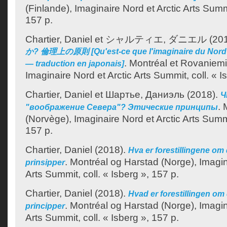
(Finlande), Imaginaire Nord et Arctic Arts Summi
157 p.
Chartier, Daniel
et
シャルティエ, ダニエル
(20
か? 倫理上の原則 [Qu'est-ce que l'imaginaire du Nord?
.
Montréal et Rovaniemi
— traduction en japonais]
Imaginaire Nord et Arctic Arts Summit, coll. « I
Chartier, Daniel
et
Шартье, Даниэль
(2018).
Ч
.
"воображение Севера"? Этические принципы
(Norvège), Imaginaire Nord et Arctic Arts Summit
157 p.
Chartier, Daniel
(2018).
Hva er forestillingene om
.
Montréal og Harstad (Norge), Imagin
prinsipper
Arts Summit, coll. « Isberg », 157 p.
Chartier, Daniel
(2018).
Hvad er forestillingen om
.
Montréal og Harstad (Norge), Imagin
principper
Arts Summit, coll. « Isberg », 157 p.