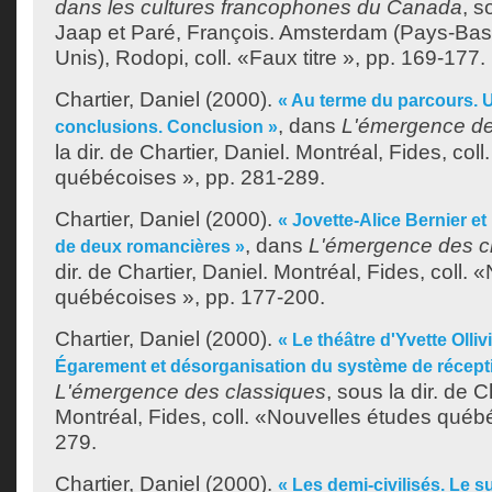
dans les cultures francophones du Canada
, s
Jaap
et
Paré, François
. Amsterdam (Pays-Bas)
Unis), Rodopi, coll. «Faux titre », pp. 169-177.
Chartier, Daniel
(2000).
« Au terme du parcours. 
, dans
L'émergence de
conclusions. Conclusion »
la dir. de
Chartier, Daniel
. Montréal, Fides, col
québécoises », pp. 281-289.
Chartier, Daniel
(2000).
« Jovette-Alice Bernier e
, dans
L'émergence des c
de deux romancières »
dir. de
Chartier, Daniel
. Montréal, Fides, coll.
québécoises », pp. 177-200.
Chartier, Daniel
(2000).
« Le théâtre d'Yvette Olliv
Égarement et désorganisation du système de récept
L'émergence des classiques
, sous la dir. de
Ch
Montréal, Fides, coll. «Nouvelles études québ
279.
Chartier, Daniel
(2000).
« Les demi-civilisés. Le s