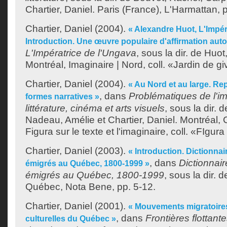
Chartier, Daniel
. Paris (France), L'Harmattan, 
Chartier, Daniel
(2004).
« Alexandre Huot, L'Impér
Introduction. Une œuvre populaire d'affirmation aut
L'Impératrice de l'Ungava
, sous la dir. de
Huot
Montréal, Imaginaire | Nord, coll. «Jardin de gi
Chartier, Daniel
(2004).
« Au Nord et au large. Re
, dans
Problématiques de l'i
formes narratives »
littérature, cinéma et arts visuels
, sous la dir. 
Nadeau, Amélie
et
Chartier, Daniel
. Montréal,
Figura sur le texte et l'imaginaire, coll. «FIgura
Chartier, Daniel
(2003).
« Introduction. Dictionnai
, dans
Dictionnair
émigrés au Québec, 1800-1999 »
émigrés au Québec, 1800-1999
, sous la dir. 
Québec, Nota Bene, pp. 5-12.
Chartier, Daniel
(2001).
« Mouvements migratoires 
, dans
Frontières flottant
culturelles du Québec »