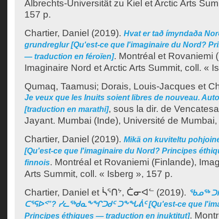
Albrechts-Universität zu Kiel et Arctic Arts Summ
157 p.
Chartier, Daniel
(2019).
Hvat er tað ímyndaða Nor
grundreglur [Qu'est-ce que l'imaginaire du Nord? Pr
.
Montréal et Rovaniemi (
— traduction en féroïen]
Imaginaire Nord et Arctic Arts Summit, coll. « I
Qumaq, Taamusi
;
Dorais, Louis-Jacques
et
Ch
Je veux que les Inuits soient libres de nouveau. Aut
, sous la dir. de
Vencatesa
[traduction en marathi]
Jayant
.
Mumbai (Inde), Université de Mumbai, 
Chartier, Daniel
(2019).
Mikä on kuviteltu pohjoine
[Qu'est-ce que l'imaginaire du Nord? Principes éthi
.
Montréal et Rovaniemi (Finlande), Imagi
finnois
Arts Summit, coll. « Isberg », 157 p.
Chartier, Daniel
et
ᓵᕐᑎᔾ, ᑖᓂᐊᓪ
(2019).
ᖃᓄᖅ ᑐ
ᑕᕐᕋᐅᑉ”? ᓯᓚᖅᑯᓇᖕᖏᑐᑯᑦ ᑐᖕᖓᕖᑦ [Qu'est-ce que l'ima
.
Montr
Principes éthiques — traduction en inuktitut]