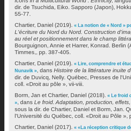
Icons in a Multicultural World : Ethnicity, langu
dir. de
Tsuchida, Eiko
. Sapporo (Japon), Hokka
55-77.
Chartier, Daniel
(2019).
« La notion de « Nord » po
L'écriture du Nord du Nord. Construction d'ima
au réel et positionnement dans le champ littéra
Bourguignon, Annie
et
Harrer, Konrad
. Berlin
Timmes,, pp. 387-405.
Chartier, Daniel
(2019).
« Lire, comprendre et étudi
, dans
Histoire de la littérature inuite
Nunavik »
dir. de
Duvicq, Nelly
. Québec, Presses de l'Un
coll. «Droit au pôle », vii-viii.
Borm, Jan
et
Chartier, Daniel
(2018).
« Le froid
, dans
Le froid. Adaptation, production, effets
»
sous la dir. de
Chartier, Daniel
et
Borm, Jan
. 
l'Université du Québec, coll. «Droit au Pôle », 
Chartier, Daniel
(2017).
« «La réception critique de