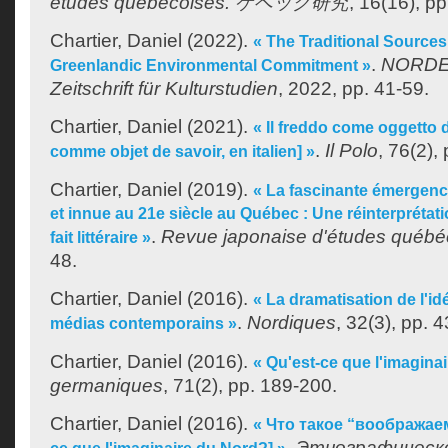
études québécoises. ケベック研究
, 16(16), pp
Chartier, Daniel
(2022).
« The Traditional Source
.
NORDE
Greenlandic Environmental Commitment »
Zeitschrift für Kulturstudien
, 2022, pp. 41-59.
Chartier, Daniel
(2021).
« Il freddo come oggetto d
.
Il Polo
, 76(2),
comme objet de savoir, en italien] »
Chartier, Daniel
(2019).
« La fascinante émergence 
et innue au 21e siècle au Québec : Une réinterpréta
.
Revue japonaise d'études québé
fait littéraire »
48.
Chartier, Daniel
(2016).
« La dramatisation de l'id
.
Nordiques
, 32(3), pp. 4
médias contemporains »
Chartier, Daniel
(2016).
« Qu'est-ce que l'imagina
germaniques
, 71(2), pp. 189-200.
Chartier, Daniel
(2016).
« Что такое “воображае
.
Этнографическо