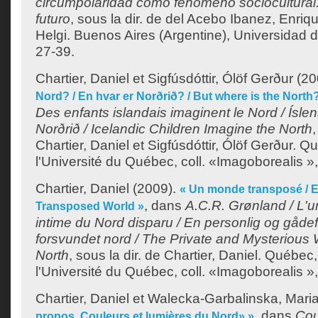
circumpolaridad como fenómeno sociocultural
futuro
, sous la dir. de
del Acebo Ibanez, Enriq
Helgi
. Buenos Aires (Argentine), Universidad 
27-39.
Chartier, Daniel
et
Sigfúsdóttir, Ólöf Gerður
(20
Nord? / En hvar er Norðrið? / But where is the North
Des enfants islandais imaginent le Nord / Ísle
Norðrið / Icelandic Children Imagine the North
,
Chartier, Daniel
et
Sigfúsdóttir, Ólöf Gerður
. Q
l'Université du Québec, coll. «Imagoborealis »,
Chartier, Daniel
(2009).
« Un monde transposé / E
, dans
A.C.R. Grønland / L'u
Transposed World »
intime du Nord disparu / En personlig og gådef
forsvundet nord / The Private and Mysterious 
North
, sous la dir. de
Chartier, Daniel
. Québec,
l'Université du Québec, coll. «Imagoborealis »,
Chartier, Daniel
et
Walecka-Garbalinska, Mari
, dans
Cou
propos. Couleurs et lumières du Nord» »