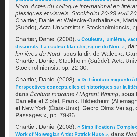
Nord. Actes du colloque international en littéra
plastiques et visuels. Stockholm 20-23 avril 2
Chartier, Daniel
et
Walecka-Garbalinska, Mari
(Suède), Acta Universitatis Stockholmiensis, p
Chartier, Daniel
(2008).
« Couleurs, lumières, vac
, da
discursifs. La couleur blanche, signe du Nord »
lumières du Nord
, sous la dir. de
Walecka-Garb
Chartier, Daniel
. Stockholm (Suède), Acta Unive
Stockholmiensis, pp. 22-30.
Chartier, Daniel
(2008).
« De l'écriture migrante à l
Perspectives conceptuelles et historiques sur la litt
dans
Écriture migrante / Migrant Writing
, sous 
Danielle
et
Zipfel, Frank
. Hildesheim (Allemagn
et New York (États-Unis), Georg Olms Verlag, 
Passages », pp. 79-86.
Chartier, Daniel
(2008).
« Simplification / Complex
, dans
Nort
Work of Norwegian Artist Patrick Huse »