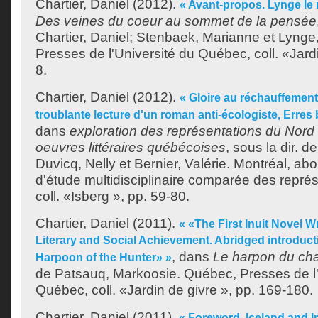
Chartier, Daniel
(2012).
« Avant-propos. Lynge le
Des veines du coeur au sommet de la pensée
Chartier, Daniel
;
Stenbaek, Marianne
et
Lynge
Presses de l'Université du Québec, coll. «Jardi
8.
Chartier, Daniel
(2012).
« Gloire au réchauffement 
troublante lecture d'un roman anti-écologiste, Erres 
dans
exploration des représentations du Nor
oeuvres littéraires québécoises
, sous la dir. d
Duvicq, Nelly
et
Bernier, Valérie
. Montréal, abo
d'étude multidisciplinaire comparée des repré
coll. «Isberg », pp. 59-80.
Chartier, Daniel
(2011).
« «The First Inuit Novel Wr
Literary and Social Achievement. Abridged introduct
, dans
Le harpon du ch
Harpoon of the Hunter» »
de
Patsauq, Markoosie
. Québec, Presses de l
Québec, coll. «Jardin de givre », pp. 169-180.
Chartier, Daniel
(2011).
« Foreword. Iceland and I