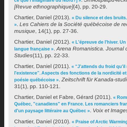
ce que l'imaginaire du Nord?] »
[Revue ethnographique]
(4), pp. 20-29.
Chartier, Daniel
(2013).
« Du silence et des bruits
.
Les Cahiers de la Société québécoise de r
»
musique
, 14(1), pp. 27-36.
Chartier, Daniel
(2012).
« L'épreuve de l'hiver. U
.
Arena Romanistica. Journal
langue française »
Studies
(11), pp. 22-33.
Chartier, Daniel
(2011).
« “J'attends du froid qu'i
l'existence”. Aspects des fonctions de la nordicité et 
.
Zeitschrift für Kanada-stu
poésie québécoise »
31(1), pp. 110-121.
Chartier, Daniel
et
Fabre, Gérard
(2011).
« Roma
Québec, "canadiens" en France. Les romanciers franç
.
Voix et Image
d'un paysage littéraire au Québec »
Chartier, Daniel
(2010).
« Praise of Arctic Warmin