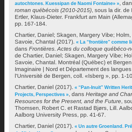
, da
autochtones. Kuessipan de Naomi Fontaine» »
roman québécois (2010-2015)
, sous la dir. de
Ertler, Klaus-Dieter
. Frankfurt am Main (Allema
pp. 167-184.
Chartier, Daniel
;
Skagen, Margery Vibe
;
Holm,
Savoie, Chantal
(2017).
« La “frontière” comme li
dans
Frontières. Actes du colloque québéco-
de
Chartier, Daniel
;
Skagen, Margery Vibe
;
Ho
Savoie, Chantal
. Montréal (Québec) et Bergen
Imaginaire | Nord et Département des langues
l'Université de Bergen, coll. «Isberg », pp. 1-10
Chartier, Daniel
(2017).
« “Pan-Inuit” Written Herit
, dans
Heritage and Chang
Projects, Perspectives »
Resources for the Present, and the Future
, so
Thomsen, Robert C.
et
Rastad Bjørs, Lill
. Aal
Aalborg University Press, pp. 41-67.
Chartier, Daniel
(2017).
« Un autre Groenland. P