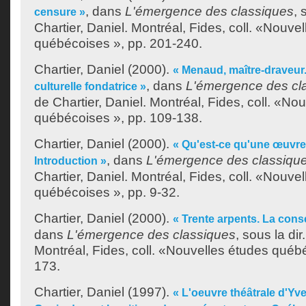
, dans
L'émergence des classiques
, 
censure »
Chartier, Daniel
. Montréal, Fides, coll. «Nouve
québécoises », pp. 201-240.
Chartier, Daniel
(2000).
« Menaud, maître-draveur
, dans
L'émergence des cl
culturelle fondatrice »
de
Chartier, Daniel
. Montréal, Fides, coll. «No
québécoises », pp. 109-138.
Chartier, Daniel
(2000).
« Qu'est-ce qu'une œuvre
, dans
L'émergence des classiqu
Introduction »
Chartier, Daniel
. Montréal, Fides, coll. «Nouve
québécoises », pp. 9-32.
Chartier, Daniel
(2000).
« Trente arpents. La cons
dans
L'émergence des classiques
, sous la dir
Montréal, Fides, coll. «Nouvelles études québ
173.
Chartier, Daniel
(1997).
« L'oeuvre théâtrale d'Yvet