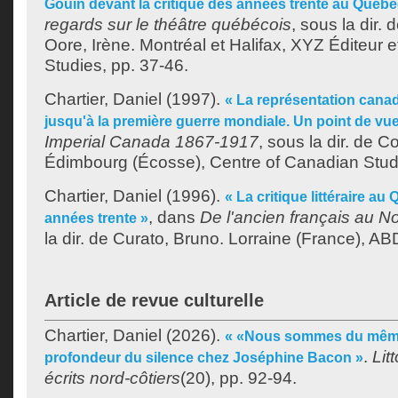
Gouin devant la critique des années trente au Québe
regards sur le théâtre québécois
, sous la dir. 
Oore, Irène
. Montréal et Halifax, XYZ Éditeur 
Studies, pp. 37-46.
Chartier, Daniel
(1997).
« La représentation cana
jusqu'à la première guerre mondiale. Un point de vu
Imperial Canada 1867-1917
, sous la dir. de
Co
Édimbourg (Écosse), Centre of Canadian Stud
Chartier, Daniel
(1996).
« La critique littéraire a
, dans
De l'ancien français au
années trente »
la dir. de
Curato, Bruno
. Lorraine (France), AB
Article de revue culturelle
Chartier, Daniel
(2026).
« «Nous sommes du même
.
Lit
profondeur du silence chez Joséphine Bacon »
écrits nord-côtiers
(20), pp. 92-94.