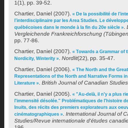
1(1), pp. 39-52.
Chartier, Daniel
(2007).
« De la possibilité de l’int
l’interdisciplinaire par les Area Studies. Le dévelo
.
québécoises dans le monde à la fin du 20e siècle »
Vergleichende Frankreichforschung (Tübingen
pp. 77-86.
Chartier, Daniel
(2007).
« Towards a Grammar of th
.
Nordlit
(22), pp. 35-47.
Nordicity, Winterity »
Chartier, Daniel
(2006).
« The North and the Grea
Representations of the North and Narrative Forms i
.
British Journal of Canadian Studies
Literature »
Chartier, Daniel
(2005).
« "Au-delà, il n'y a plus ri
l'immensité désolée." Problématiques de l'histoire d
Inuits, des récits des premiers explorateurs aux oeu
.
International Journal of 
cinématographiques »
Studies/Revue internationale d'études canad
196.