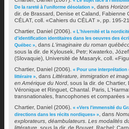
« Le sujet face à l'illisibi
, dans
Horizo
De la rareté à l'uniforme désolation »
dir. de
Brassard, Denise
et
Caland, Fabienne C
CÉLAT, coll. «Cahiers du CÉLAT », pp. 195-21
Chartier, Daniel
(2006).
« L'hivernité et la nordi
d'identification identitaires dans les oeuvres des éc
, dans
L'imaginaire du roman québéc
Québec »
sous la dir. de
Kylousek, Petr
;
Kwaterko, Józef
(Slovaquie), Université de Masaryk, coll. «Figu
Chartier, Daniel
(2006).
« Pour une interprétation 
, dans
Littérature, immigration et ima
littéraire »
en Amérique du Nord
, sous la dir. de
Chartier,
Véronique
et
Ringuet, Chantal
. Paris, L'Harma
transnationales, francophones et comparées »,
Chartier, Daniel
(2006).
« «Vers l'immensité du G
, dans
Noma
directions dans les récits nordiques» »
explorateurs, déambulateurs. Les modalités d
littérature
, sous la dir. de
Bouvet, Rachel
;
Carp