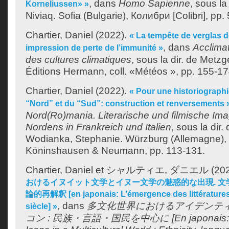
, dans
Homo Sapienne
, sous la
Korneliussen» »
Niviaq
. Sofia (Bulgarie), Колибри [Colibri], pp. 
Chartier, Daniel
(2022).
« La tempête de verglas 
, dans
Acclimat
impression de perte de l’immunité »
des cultures climatiques
, sous la dir. de
Metzge
Éditions Hermann, coll. «Météos », pp. 155-17
Chartier, Daniel
(2022).
« Pour une historiographi
“Nord” et du “Sud”: construction et renversements 
Nord(Ro)mania. Literarische und filmische Im
Nordens in Frankreich und Italien
, sous la dir.
Wodianka, Stephanie
. Würzburg (Allemagne),
Köninshausen & Neumann, pp. 113-131.
Chartier, Daniel
et
シャルティエ, ダニエル
(20
おけるイヌイット文学とイヌー文学の魅惑的な出現. 
論的再解釈 [en japonais: L’émergence des littératures 
, dans
多文化世界におけるアイデンテ
siècle] »
コン : 民族・言語・国民を中心に [En japonais: Iden