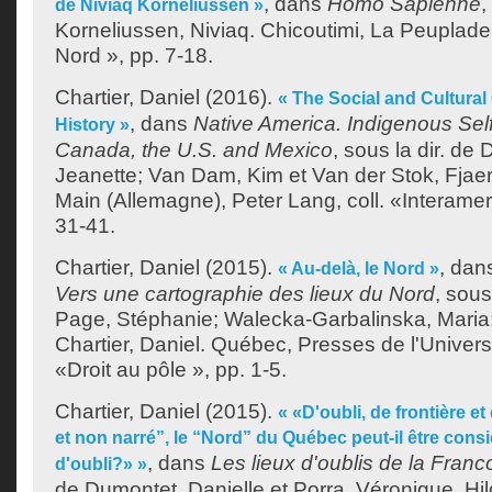
, dans
Homo Sapienne
,
de Niviaq Korneliussen »
Korneliussen, Niviaq
. Chicoutimi, La Peuplade,
Nord », pp. 7-18.
Chartier, Daniel
(2016).
« The Social and Cultural 
, dans
Native America. Indigenous Sel
History »
Canada, the U.S. and Mexico
, sous la dir. de
D
Jeanette
;
Van Dam, Kim
et
Van der Stok, Fjae
Main (Allemagne), Peter Lang, coll. «Interamer
31-41.
Chartier, Daniel
(2015).
, da
« Au-delà, le Nord »
Vers une cartographie des lieux du Nord
, sous
Page, Stéphanie
;
Walecka-Garbalinska, Maria
Chartier, Daniel
. Québec, Presses de l'Univers
«Droit au pôle », pp. 1-5.
Chartier, Daniel
(2015).
« «D'oubli, de frontière et
et non narré”, le “Nord” du Québec peut-il être con
, dans
Les lieux d'oublis de la Fran
d'oubli?» »
de
Dumontet, Danielle
et
Porra, Véronique
. Hi