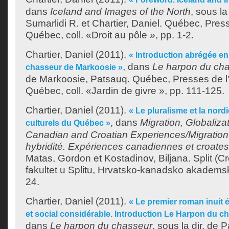
dans
Iceland and Images of the North
, sous la
Sumarlidi R.
et
Chartier, Daniel
. Québec, Press
Québec, coll. «Droit au pôle », pp. 1-2.
Chartier, Daniel
(2011).
« Introduction abrégée en
, dans
Le harpon du ch
chasseur de Markoosie »
de
Markoosie, Patsauq
. Québec, Presses de l
Québec, coll. «Jardin de givre », pp. 111-125.
Chartier, Daniel
(2011).
« Le pluralisme et la nor
, dans
Migration, Globalizat
culturels du Québec »
Canadian and Croatian Experiences/Migration, 
hybridité. Expériences canadiennes et croates
Matas, Gordon
et
Kostadinov, Biljana
. Split (C
fakultet u Splitu, Hrvatsko-kanadsko akademsk
24.
Chartier, Daniel
(2011).
« Le premier roman inuit éc
et social considérable. Introduction Le Harpon du c
dans
Le harpon du chasseur
, sous la dir. de
P