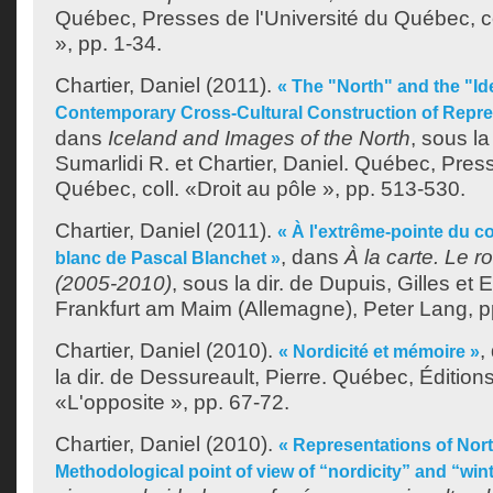
Québec, Presses de l'Université du Québec, co
», pp. 1-34.
Chartier, Daniel
(2011).
« The "North" and the "Ide
Contemporary Cross-Cultural Construction of Repres
dans
Iceland and Images of the North
, sous la
Sumarlidi R.
et
Chartier, Daniel
. Québec, Press
Québec, coll. «Droit au pôle », pp. 513-530.
Chartier, Daniel
(2011).
« À l'extrême-pointe du 
, dans
À la carte. Le 
blanc de Pascal Blanchet »
(2005-2010)
, sous la dir. de
Dupuis, Gilles
et
E
Frankfurt am Maim (Allemagne), Peter Lang, p
Chartier, Daniel
(2010).
,
« Nordicité et mémoire »
la dir. de
Dessureault, Pierre
. Québec, Éditions 
«L'opposite », pp. 67-72.
Chartier, Daniel
(2010).
« Representations of Nort
Methodological point of view of “nordicity” and “wint