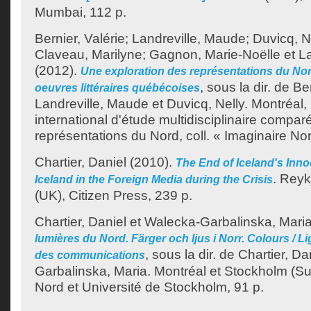
Mumbai, 112 p.
Bernier, Valérie
;
Landreville, Maude
;
Duvicq, N
Claveau, Marilyne
;
Gagnon, Marie-Noëlle
et
L
(2012).
Une exploration des représentations du No
, sous la dir. de
Ber
oeuvres littéraires québécoises
Landreville, Maude
et
Duvicq, Nelly
.
Montréal,
international d'étude multidisciplinaire compa
représentations du Nord, coll. « Imaginaire Nor
Chartier, Daniel
(2010).
The End of Iceland's Inn
.
Reyk
Iceland in the Foreign Media during the Crisis
(UK), Citizen Press, 239 p.
Chartier, Daniel
et
Walecka-Garbalinska, Mari
lumières du Nord. Färger och ljus i Norr. Colours / Li
, sous la dir. de
Chartier, Da
des communications
Garbalinska, Maria
.
Montréal et Stockholm (Su
Nord et Université de Stockholm, 91 p.