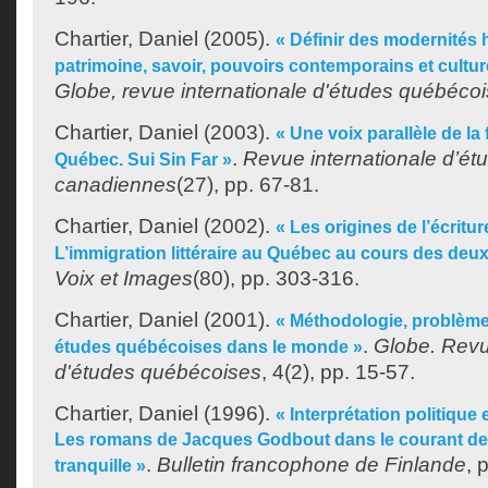
Chartier, Daniel
(2005).
« Définir des modernités 
patrimoine, savoir, pouvoirs contemporains et cultu
Globe, revue internationale d'études québéco
Chartier, Daniel
(2003).
« Une voix parallèle de la 
.
Revue internationale d’ét
Québec. Sui Sin Far »
canadiennes
(27), pp. 67-81.
Chartier, Daniel
(2002).
« Les origines de l’écritu
L’immigration littéraire au Québec au cours des deux
Voix et Images
(80), pp. 303-316.
Chartier, Daniel
(2001).
« Méthodologie, problème
.
Globe. Revu
études québécoises dans le monde »
d'études québécoises
, 4(2), pp. 15-57.
Chartier, Daniel
(1996).
« Interprétation politique e
Les romans de Jacques Godbout dans le courant de 
.
Bulletin francophone de Finlande
, 
tranquille »