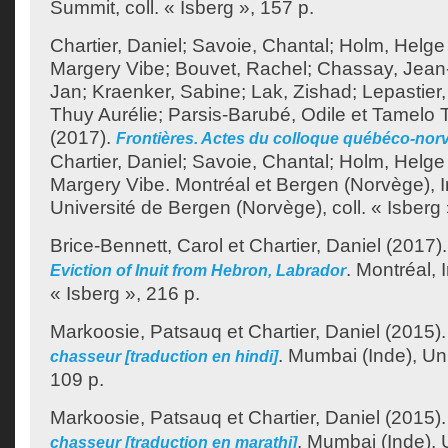
Summit, coll. « Isberg », 157 p.
Chartier, Daniel
;
Savoie, Chantal
;
Holm, Helge
Margery Vibe
;
Bouvet, Rachel
;
Chassay, Jean
Jan
;
Kraenker, Sabine
;
Lak, Zishad
;
Lepastier
Thuy Aurélie
;
Parsis-Barubé, Odile
et
Tamelo T
(2017).
Frontières. Actes du colloque québéco-nor
Chartier, Daniel
;
Savoie, Chantal
;
Holm, Helge
Margery Vibe
.
Montréal et Bergen (Norvège), 
Université de Bergen (Norvège), coll. « Isberg 
Brice-Bennett, Carol
et
Chartier, Daniel
(2017)
.
Montréal, I
Eviction of Inuit from Hebron, Labrador
« Isberg », 216 p.
Markoosie, Patsauq
et
Chartier, Daniel
(2015)
.
Mumbai (Inde), Un
chasseur [traduction en hindi]
109 p.
Markoosie, Patsauq
et
Chartier, Daniel
(2015)
.
Mumbai (Inde), 
chasseur [traduction en marathi]