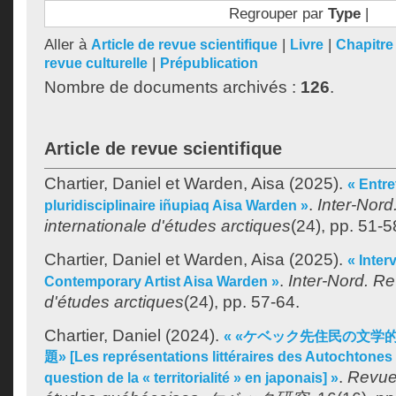
Regrouper par
Type
|
Aller à
|
|
Article de revue scientifique
Livre
Chapitre 
|
revue culturelle
Prépublication
Nombre de documents archivés :
126
.
Article de revue scientifique
Chartier, Daniel
et
Warden, Aisa
(2025).
« Entre
.
Inter-Nor
pluridisciplinaire iñupiaq Aisa Warden »
internationale d'études arctiques
(24), pp. 51-5
Chartier, Daniel
et
Warden, Aisa
(2025).
« Inter
.
Inter-Nord. Re
Contemporary Artist Aisa Warden »
d'études arctiques
(24), pp. 57-64.
Chartier, Daniel
(2024).
« «ケベック先住民の文学
題» [Les représentations littéraires des Autochtones
.
Revue
question de la « territorialité » en japonais] »