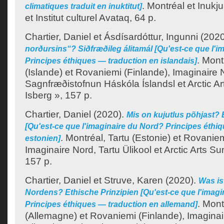
.
Montréal et Inukju
climatiques traduit en inuktitut]
et Institut culturel Avataq, 64 p.
Chartier, Daniel
et
Ásdísardóttur, Ingunni
(2020
norðursins“? Siðfræðileg álitamál [Qu'est-ce que l'
.
Mont
Principes éthiques — traduction en islandais]
(Islande) et Rovaniemi (Finlande), Imaginaire 
Sagnfræðistofnun Háskóla Íslandsl et Arctic Art
Isberg », 157 p.
Chartier, Daniel
(2020).
Mis on kujutlus põhjast? 
[Qu'est-ce que l'imaginaire du Nord? Principes éthi
.
Montréal, Tartu (Estonie) et Rovaniem
estonien]
Imaginaire Nord, Tartu Ülikool et Arctic Arts Sum
157 p.
Chartier, Daniel
et
Struve, Karen
(2020).
Was is
Nordens? Ethische Prinzipien [Qu'est-ce que l'imag
.
Montr
Principes éthiques — traduction en allemand]
(Allemagne) et Rovaniemi (Finlande), Imaginair