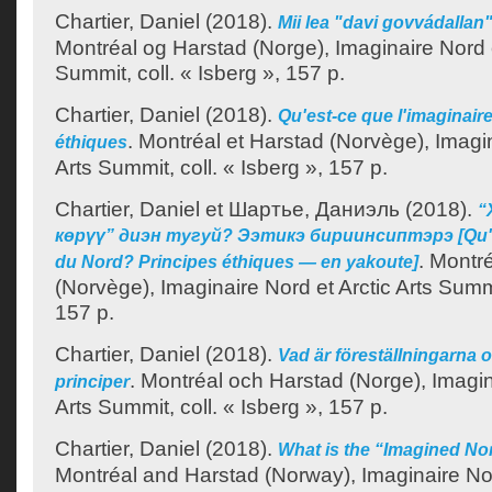
Chartier, Daniel
(2018).
Mii lea "davi govvádallan
Montréal og Harstad (Norge), Imaginaire Nord o
Summit, coll. « Isberg », 157 p.
Chartier, Daniel
(2018).
Qu'est-ce que l'imaginair
.
Montréal et Harstad (Norvège), Imagin
éthiques
Arts Summit, coll. « Isberg », 157 p.
Chartier, Daniel
et
Шартье, Даниэль
(2018).
“
көрүү” диэн тугуй? Ээтикэ бириинсиптэрэ [Qu'es
.
Montré
du Nord? Principes éthiques — en yakoute]
(Norvège), Imaginaire Nord et Arctic Arts Summit
157 p.
Chartier, Daniel
(2018).
Vad är föreställningarna 
.
Montréal och Harstad (Norge), Imagin
principer
Arts Summit, coll. « Isberg », 157 p.
Chartier, Daniel
(2018).
What is the “Imagined Nor
Montréal and Harstad (Norway), Imaginaire Nor