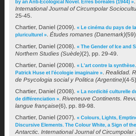
by an Anti-Ecological Novel. Erres boréales (1944) »
International Journal of Circumpolar Sociocult
25-45.
Chartier, Daniel
(2009).
« Le cinéma du pays de la
.
Études romanes (Danemark)
(59)
pluriculturel »
Chartier, Daniel
(2008).
« The Gender of Ice and 
Northern Studies (Suède)
(2), pp. 29-49.
Chartier, Daniel
(2008).
« L'art contre la synthèse.
.
Realidad. R
Patrick Huse et l'écologie imaginaire »
de Psycologia social y Politica (Argentine)
(4-5
Chartier, Daniel
(2008).
« La nordicité culturelle 
.
Riveneuve Continents. Revue
de différenciation »
langue française
(6), pp. 89-98.
Chartier, Daniel
(2007).
« Colours, Lights, Empti
Discursive Elements. The Colour White, a Sign of the
Antarctic. International Journal of Circumpolar