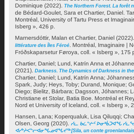
Dominique
(2022).
The Northern Forest. La forêt 
de
Bédard-Goulet, Sara
et
Chartier, Daniel
.
Tar
Montréal, University of Tartu Press et Imaginaire
Isberg », 426 p.
Marnersdóttir, Malan
et
Chartier, Daniel
(2022)
.
Montréal, Imaginaire | N
littérature des Îles Féroé
Fróðskaparsetur Føroya, coll. « Isberg », 175 
Chartier, Daniel
;
Lund, Katrín Anna
et
Jóhanne
(2021).
Darkness. The Dynamics of Darkness in the
Chartier, Daniel
;
Lund, Katrín Anna
;
Jóhanness
Spark, Judy
;
Heys, Toby
;
Durand, Monique
;
G
Diego
;
Bielitz, Bárbara
;
Dagsson, Jóhannes
;
L
Christiane
et
Stolar, Batia Boe
.
Montréal et Rey
Nord et University of Iceland, coll. « Isberg », 
Hansen, Lana
;
Koperqualuk, Lisa Qiluqqi
;
Char
Olsen, Georg
(2020).
ᓯᓚ. ᑲᓛᓪᓖᑦ ᐅᓂᒃᑳᑐᐊᖓ ᓯᓚᕐ
ᐊᓯᔾᔨᐸᓪᓕᐊᓂᖓᓄᐊᖓᔪᖅ [Sila, un conte groenlandais 