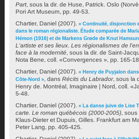
Part
, sous la dir. de
Huse, Patrick
. Oslo (Norvè
Pori Art Museum, pp. 49-53.
Chartier, Daniel
(2007).
« Continuité, disjonctio
dans le roman régionaliste. Étude comparée de Mari
Hémon (1916) et de Markens Grøde de Knut Hamsun 
L'artiste et ses lieux. Les régionalismes de l'
face à la modernité
, sous la dir. de
Saint-Jacq
Nota Bene, coll. «Convergences », pp. 165-18
Chartier, Daniel
(2007).
« Henry de Puyjalon dans l
, dans
Récits du Labrador
, sous la 
Côte-Nord »
Henry de
. Montréal, Imaginaire | Nord, coll. «J
5-48.
Chartier, Daniel
(2007).
« La danse juive de Lise 
carte. Le roman québécois (2000-2005)
, sous 
Klaus-Dieter
et
Dupuis, Gilles
. Frankfurt am M
Peter Lang, pp. 405-425.
Chartier, Daniel
(2007).