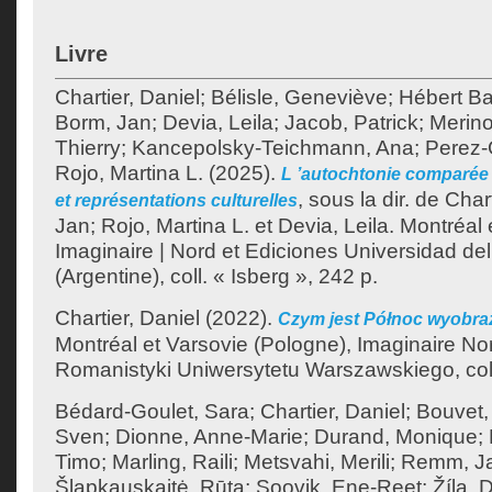
Livre
Chartier, Daniel
;
Bélisle, Geneviève
;
Hébert Ba
Borm, Jan
;
Devia, Leila
;
Jacob, Patrick
;
Merino
Thierry
;
Kancepolsky-Teichmann, Ana
;
Perez-
Rojo, Martina L.
(2025).
L ’autochtonie comparée 
, sous la dir. de
Chart
et représentations culturelles
Jan
;
Rojo, Martina L.
et
Devia, Leila
.
Montréal 
Imaginaire | Nord et Ediciones Universidad de
(Argentine), coll. « Isberg », 242 p.
Chartier, Daniel
(2022).
Czym jest Północ wyobra
Montréal et Varsovie (Pologne), Imaginaire Nor
Romanistyki Uniwersytetu Warszawskiego, coll.
Bédard-Goulet, Sara
;
Chartier, Daniel
;
Bouvet,
Sven
;
Dionne, Anne-Marie
;
Durand, Monique
;
Timo
;
Marling, Raili
;
Metsvahi, Merili
;
Remm, J
Šlapkauskaitė, Rūta
;
Soovik, Ene-Reet
;
Žíla, 