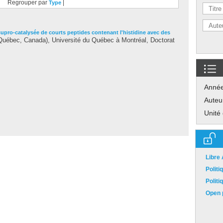
Regrouper par
|
Type
cupro-catalysée de courts peptides contenant l'histidine avec des
uébec, Canada), Université du Québec à Montréal, Doctorat
Anné
Auteu
Unité
Libre
Polit
Polit
Open p