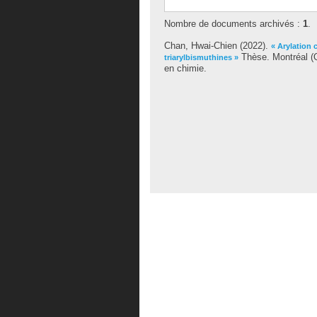
Nombre de documents archivés :
1
.
Chan, Hwai-Chien
(2022).
« Arylation 
Thèse. Montréal (Q
triarylbismuthines »
en chimie.