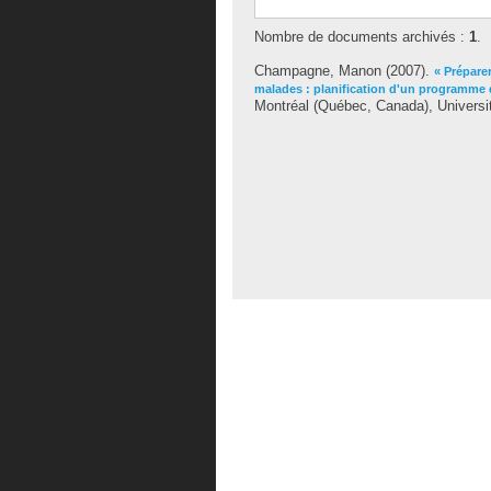
Nombre de documents archivés :
1
.
Champagne, Manon
(2007).
« Prépare
malades : planification d'un programme 
Montréal (Québec, Canada), Universi