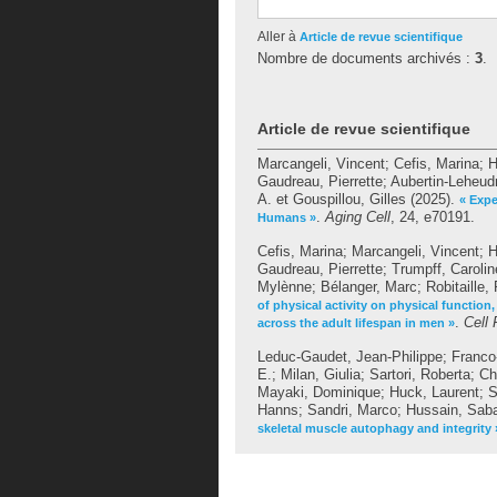
Aller à
Article de revue scientifique
Nombre de documents archivés :
3
.
Article de revue scientifique
Marcangeli, Vincent
;
Cefis, Marina
;
H
Gaudreau, Pierrette
;
Aubertin-Leheud
A.
et
Gouspillou, Gilles
(2025).
« Expe
.
Aging Cell
, 24, e70191.
Humans »
Cefis, Marina
;
Marcangeli, Vincent
;
H
Gaudreau, Pierrette
;
Trumpff, Carolin
Mylènne
;
Bélanger, Marc
;
Robitaille,
of physical activity on physical functio
.
Cell
across the adult lifespan in men »
Leduc-Gaudet, Jean-Philippe
;
Franco
E.
;
Milan, Giulia
;
Sartori, Roberta
;
Ch
Mayaki, Dominique
;
Huck, Laurent
;
S
Hanns
;
Sandri, Marco
;
Hussain, Sab
skeletal muscle autophagy and integrity 