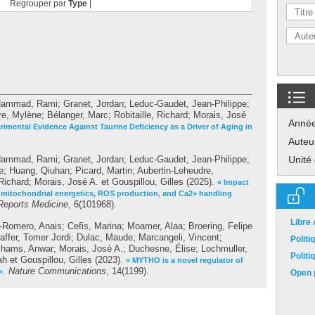
Regrouper par
Type
|
ammad, Rami
;
Granet, Jordan
;
Leduc-Gaudet, Jean-Philippe
;
re, Mylène
;
Bélanger, Marc
;
Robitaille, Richard
;
Morais, José
Anné
rimental Evidence Against Taurine Deficiency as a Driver of Aging in
Auteu
ammad, Rami
;
Granet, Jordan
;
Leduc-Gaudet, Jean-Philippe
;
Unité
e
;
Huang, Qiuhan
;
Picard, Martin
;
Aubertin-Leheudre,
 Richard
;
Morais, José A.
et
Gouspillou, Gilles
(2025).
« Impact
n, mitochondrial energetics, ROS production, and Ca2+ handling
 Reports Medicine
, 6(101968).
Libre
-Romero, Anais
;
Cefis, Marina
;
Moamer, Alaa
;
Broering, Felipe
affer, Tomer Jordi
;
Dulac, Maude
;
Marcangeli, Vincent
;
Polit
hams, Anwar
;
Morais, José A.
;
Duchesne, Élise
;
Lochmuller,
Polit
ah
et
Gouspillou, Gilles
(2023).
« MYTHO is a novel regulator of
.
Nature Communications
, 14(1199).
»
Open p