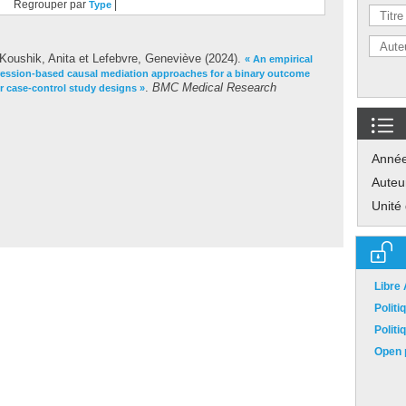
Regrouper par
|
Type
Koushik, Anita
et
Lefebvre, Geneviève
(2024).
« An empirical
ression-based causal mediation approaches for a binary outcome
.
BMC Medical Research
r case-control study designs »
Anné
Auteu
Unité
Libre
Polit
Polit
Open p