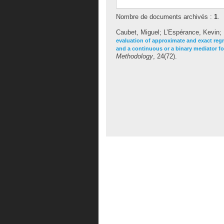
Nombre de documents archivés :
1
.
Caubet, Miguel
;
L’Espérance, Kevin
;
evaluation of approximate and exact reg
and a continuous or a binary mediator fo
Methodology
, 24(72).