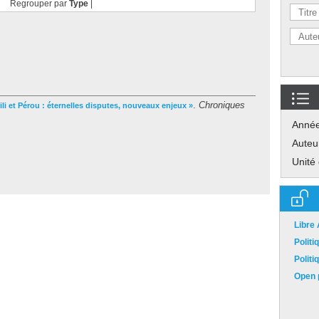
Regrouper par
Type
|
.
Chroniques
hili et Pérou : éternelles disputes, nouveaux enjeux »
Anné
Auteu
Unité
Libre
Polit
Polit
Open p