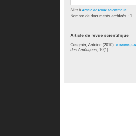
Aller à
Article de revue scientifique
Nombre de documents archivés :
1
.
Article de revue scientifique
Casgrain, Antoine
(2010).
« Bolivie, C
des Amériques
, 10(1).