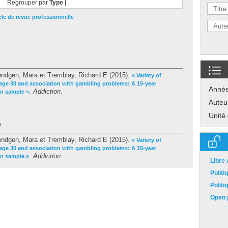
Regrouper par
Type
|
cle de revue professionnelle
endgen, Mara
et
Tremblay, Richard E
(2015).
« Variety of
 age 30 and association with gambling problems: A 15-year
Anné
.
Addiction
.
on sample »
Auteu
Unité
e
endgen, Mara
et
Tremblay, Richard E
(2015).
« Variety of
 age 30 and association with gambling problems: A 15-year
.
Addiction
.
on sample »
Libre
Polit
Polit
Open p