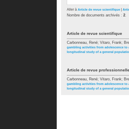
Aller à
|
Article de revue scientifique
Arti
Nombre de documents archivés :
2
.
Article de revue scientifique
Carbonneau, René
;
Vitaro, Frank
;
Br
gambling activities from adolescence to
longitudinal study of a general populati
Article de revue professionnell
Carbonneau, René
;
Vitaro, Frank
;
Br
gambling activities from adolescence to
longitudinal study of a general populati